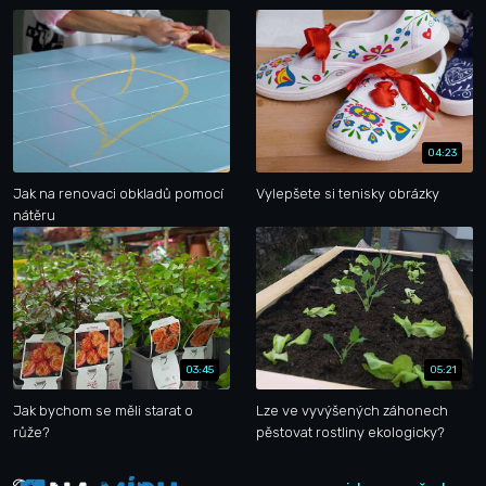
04:23
Jak na renovaci obkladů pomocí
Vylepšete si tenisky obrázky
nátěru
03:45
05:21
Jak bychom se měli starat o
Lze ve vyvýšených záhonech
růže?
pěstovat rostliny ekologicky?