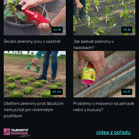
02:35
03:36
Škůdci zeleniny jsou v sezóně!
Jak zalévat zeleninu v
nádobách?
02:20
03:37
Ošetření zeleniny proti škůdcům
Problémy s mravenci na zahradě
nemusí být jen chemickým
nebo s buxusy?
postřikem
videa z pořadu