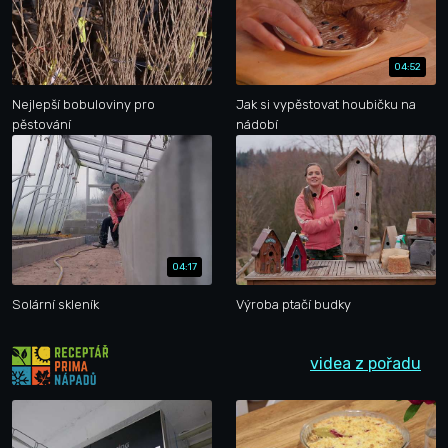
04:52
Nejlepší bobuloviny pro
Jak si vypěstovat houbičku na
pěstování
nádobí
04:17
Solární skleník
Výroba ptačí budky
videa z pořadu