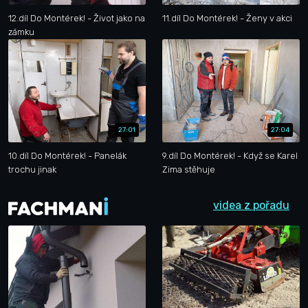
12.díl Do Montérek! - Život jako na
11.díl Do Montérek! - Ženy v akci
zámku
27:01
27:04
10.díl Do Montérek! - Panelák
9.díl Do Montérek! - Když se Karel
trochu jinak
Zima stěhuje
videa z pořadu