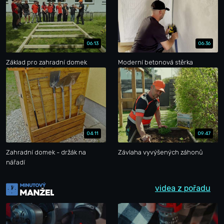
06:13
06:36
Základ pro zahradní domek
Moderní betonová stěrka
04:11
09:47
Zahradní domek - držák na
Závlaha vyvýšených záhonů
nářadí
videa z pořadu