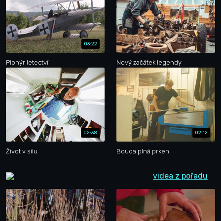
03:22
Pionýr letectví
Nový začátek legendy
02:38
02:12
Život v silu
Bouda plná prken
videa z pořadu