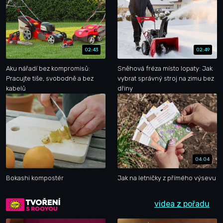
02:43
02:49
Aku nářadí bez kompromisů:
Sněhová fréza místo lopaty: Jak
Pracujte tiše, svobodně a bez
vybrat správný stroj na zimu bez
kabelů
dřiny
04:04
Bokashi kompostér
Jak na letničky z přímého výsevu
videa z pořadu