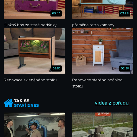
03:44
03:28
Úložný box ze staré bedýnky
přeměna retro komody
03:56
02:59
Renovace skleněného stolku
Renovace starého nočního
stolku
videa z pořadu