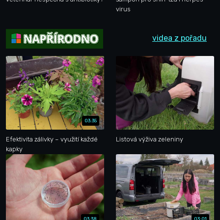
virus
videa z pořadu
03:35
Efektivita zálivky – využití každé
Listová výživa zeleniny
kapky
03:38
03:01