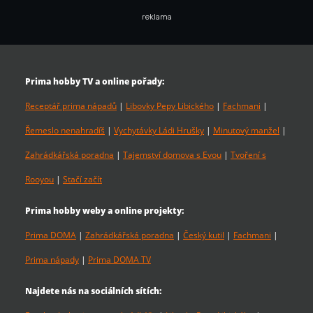
reklama
Prima hobby TV a online pořady:
Receptář prima nápadů
|
Libovky Pepy Libického
|
Fachmani
|
Řemeslo nenahradíš
|
Vychytávky Ládi Hrušky
|
Minutový manžel
|
Zahrádkářská poradna
|
Tajemství domova s Evou
|
Tvoření s
Rooyou
|
Stačí začít
Prima hobby weby a online projekty:
Prima DOMA
|
Zahrádkářská poradna
|
Český kutil
|
Fachmani
|
Prima nápady
|
Prima DOMA TV
Najdete nás na sociálních sítích: