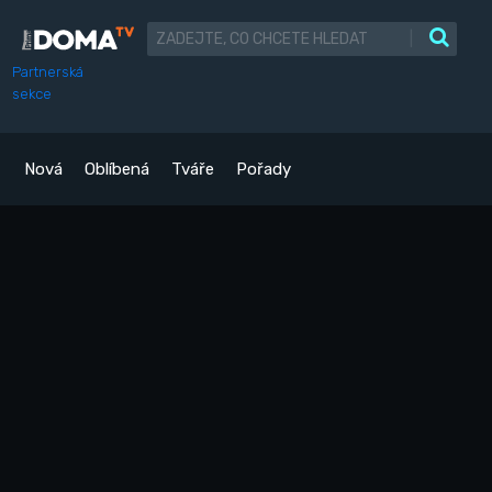
|
Partnerská
sekce
Nová
Oblíbená
Tváře
Pořady