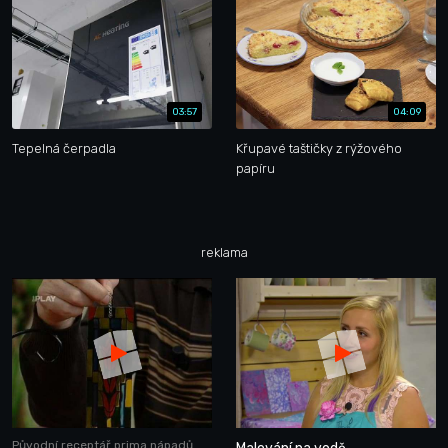
03:57
04:09
Tepelná čerpadla
Křupavé taštičky z rýžového
papíru
reklama
Původní receptář prima nápadů