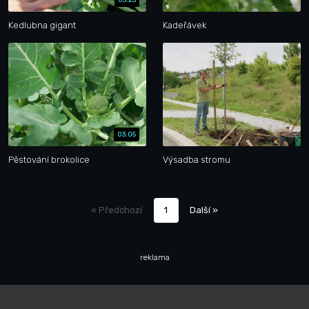
Kedlubna gigant
Kadeřávek
03:05
Pěstování brokolice
Výsadba stromu
« Předchozí
1
Další »
reklama