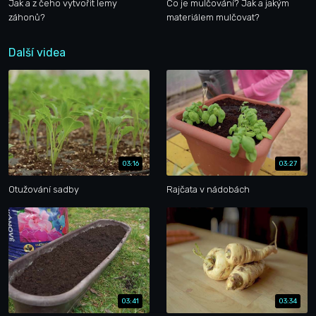
Jak a z čeho vytvořit lemy
Co je mulčování? Jak a jakým
záhonů?
materiálem mulčovat?
Další videa
03:16
03:27
Otužování sadby
Rajčata v nádobách
03:41
03:34