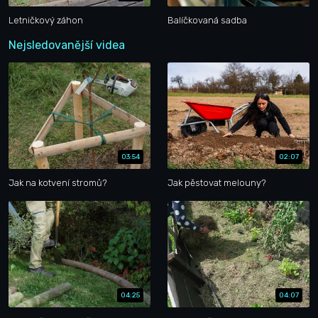
Letničkový záhon
Balíčkovaná sadba
Nejsledovanější videa
03:54
02:07
Jak na kotvení stromů?
Jak pěstovat melouny?
04:25
04:07