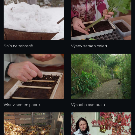
Sníh na zahradě
Výsev semen celeru
Výsev semen paprik
Výsadba bambusu