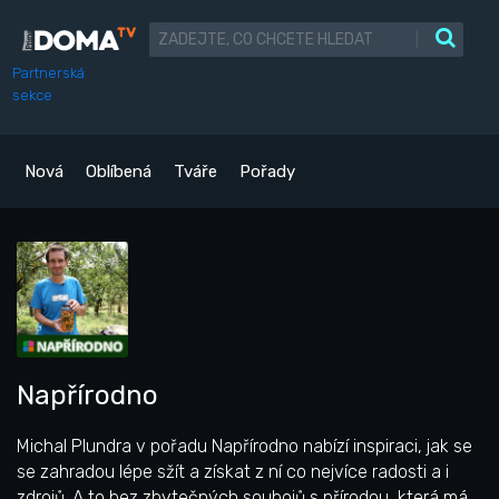
|
Partnerská
sekce
Nová
Oblíbená
Tváře
Pořady
Napřírodno
Michal Plundra v pořadu Napřírodno nabízí inspiraci, jak se
se zahradou lépe sžít a získat z ní co nejvíce radosti a i
zdrojů. A to bez zbytečných soubojů s přírodou, která má