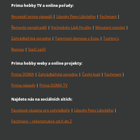
Prima hobby TV a online pořady:
Receptář prima nápadů
|
Libovky Pepy Libického
|
Fachmani
|
Řemeslo nenahradíš
|
Vychytávky Ládi Hrušky
|
Minutový manžel
|
Zahrádkářská poradna
|
Tajemství domova s Evou
|
Tvoření s
Rooyou
|
Stačí začít
Prima hobby weby a online projekty:
Prima DOMA
|
Zahrádkářská poradna
|
Český kutil
|
Fachmani
|
Prima nápady
|
Prima DOMA TV
Najdete nás na sociálních sítích:
Facebook skupina pro zahrádkáře
|
Libovky Pepy Libického
|
Fachmani – rekonstrukce od A do Z