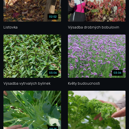
02:52
Listovka
Výsadba drobných bobulovin
03:06
03:06
Výsadba vytrvalých bylinek
Květy budoucnosti
03:25