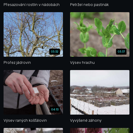
Přesazování rostlin v nádobách
Petržel nebo pastinák
03:32
03:37
Prořez jádrovin
Výsev hrachu
04:13
Výsev raných košťálovin
Vyvýšené záhony