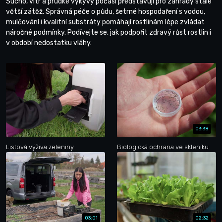
Sucho, vítr a prudké výkyvy počasí představují pro zahrady stále
větší zátěž. Správná péče o půdu, šetrné hospodaření s vodou,
mulčování i kvalitní substráty pomáhají rostlinám lépe zvládat
náročné podmínky. Podívejte se, jak podpořit zdravý růst rostlin i
v období nedostatku vláhy.
03:38
Listová výživa zeleniny
Biologická ochrana ve skleníku
03:01
02:32