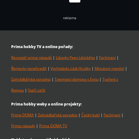
reklama
Prima hobby TV a online pořady:
Receptář prima nápadů
|
Libovky Pepy Libického
|
Fachmani
|
Řemeslo nenahradíš
|
Vychytávky Ládi Hrušky
|
Minutový manžel
|
Zahrádkářská poradna
|
Tajemství domova s Evou
|
Tvoření s
Rooyou
|
Stačí začít
Prima hobby weby a online projekty:
Prima DOMA
|
Zahrádkářská poradna
|
Český kutil
|
Fachmani
|
Prima nápady
|
Prima DOMA TV