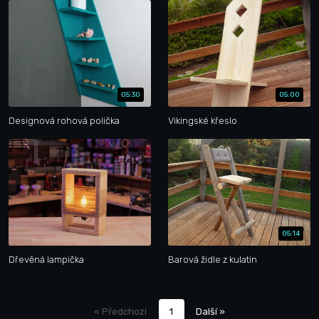
05:30
05:00
Designová rohová polička
Vikingské křeslo
05:14
Dřevěná lampička
Barová židle z kulatin
« Předchozí
1
Další »