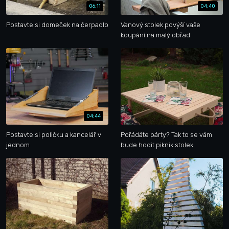
06:11
04:40
Postavte si domeček na čerpadlo
Vanový stolek povýší vaše
koupání na malý obřad
04:44
Postavte si poličku a kancelář v
Pořádáte párty? Tak to se vám
jednom
bude hodit piknik stolek