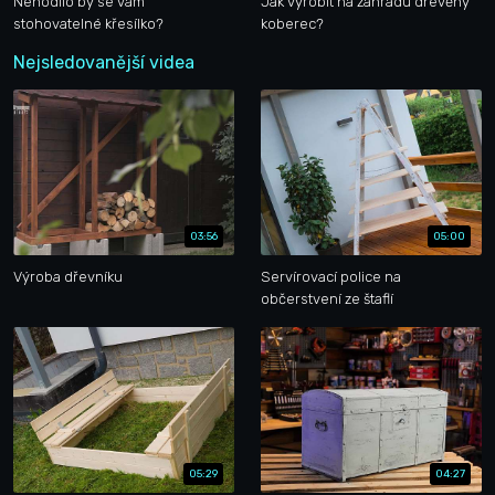
Nehodilo by se vám
Jak vyrobit na zahradu dřevěný
stohovatelné křesílko?
koberec?
Nejsledovanější videa
03:56
05:00
Výroba dřevníku
Servírovací police na
občerstvení ze štaflí
05:29
04:27