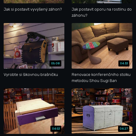
Jak si postavit vyvýšený záhon?
Jak postavit oporu na rostlinu do
záhonu?
05:08
04:33
Vyrobte si šikovnou brašničku
Renovace konferenčního stolku
metodou Shou Sugi Ban
04:53
04:27