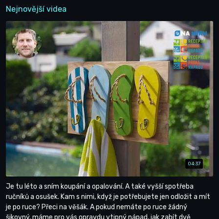
Nejnovější videa
04:37
Je tu léto a sním koupání a opalování. A také vyšší spotřeba
ručníků a osušek. Kam s nimi, když je potřebujete jen odložit a mít
je po ruce? Přeci na věšák. A pokud nemáte po ruce žádný
šikovný, máme pro vás opravdu vtipný nápad, jak zabít dvě