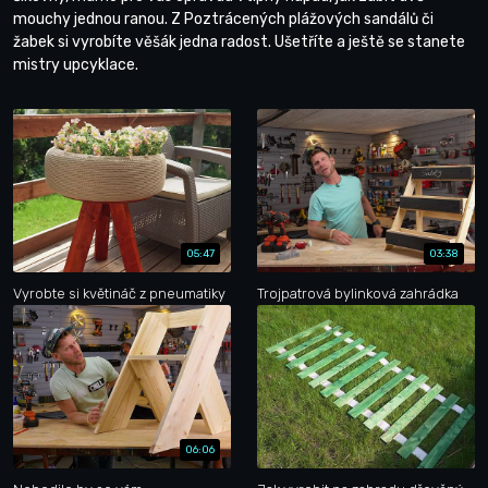
mouchy jednou ranou. Z Poztrácených plážových sandálů či
žabek si vyrobíte věšák jedna radost. Ušetříte a ještě se stanete
mistry upcyklace.
05:47
03:38
Vyrobte si květináč z pneumatiky
Trojpatrová bylinková zahrádka
06:06