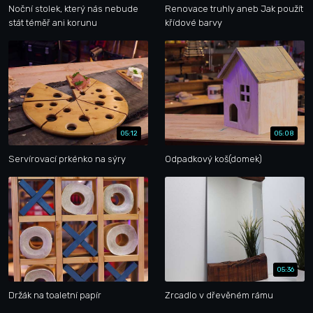
Noční stolek, který nás nebude
Renovace truhly aneb Jak použít
stát téměř ani korunu
křídové barvy
05:12
05:08
Servírovací prkénko na sýry
Odpadkový koš(domek)
05:36
Držák na toaletní papír
Zrcadlo v dřevěném rámu