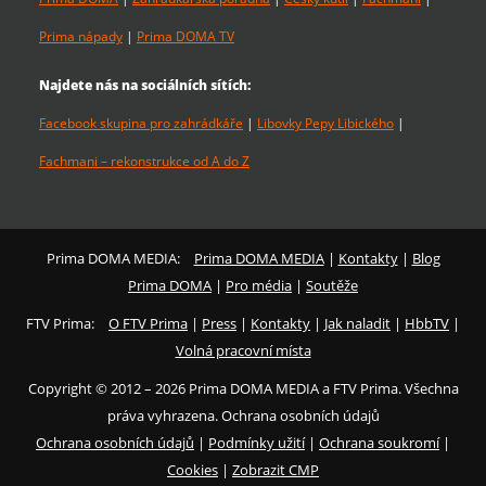
Prima nápady
|
Prima DOMA TV
Najdete nás na sociálních sítích:
Facebook skupina pro zahrádkáře
|
Libovky Pepy Libického
|
Fachmani – rekonstrukce od A do Z
Prima DOMA MEDIA:
Prima DOMA MEDIA
|
Kontakty
|
Blog
Prima DOMA
|
Pro média
|
Soutěže
FTV Prima:
O FTV Prima
|
Press
|
Kontakty
|
Jak naladit
|
HbbTV
|
Volná pracovní místa
Copyright © 2012 – 2026 Prima DOMA MEDIA a FTV Prima. Všechna
práva vyhrazena. Ochrana osobních údajů
Ochrana osobních údajů
|
Podmínky užití
|
Ochrana soukromí
|
Cookies
|
Zobrazit CMP