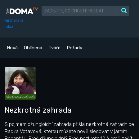
|
Partnerská
sekce
Nová
Oblíbená
Tváře
Pořady
Nezkrotná zahrada
S pojmem džungloidní zahrada přišla nezkrotná zahradnice
Radka Votavová, kterou můžete nově sledovat v jarním
Receptáři. Proč džungloidní? Proč nezkrotná? A proč začít