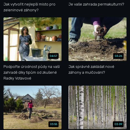
Jak vytvořit nejlepší místo pro
Je vaše zahrada permakulturní?
zeleninové záhony?
04:57
03:26
Podpořte úrodnost půdy na vaší
Jak správně zakládat nové
zahradě díky tipům od zkušené
záhony a mulčování?
Radky Votavové
03:55
03:09