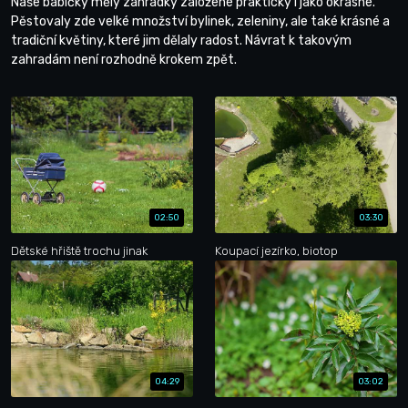
Naše babičky měly zahrádky založené prakticky i jako okrasné.
Pěstovaly zde velké množství bylinek, zeleniny, ale také krásné a
tradiční květiny, které jim dělaly radost. Návrat k takovým
zahradám není rozhodně krokem zpět.
02:50
03:30
Dětské hřiště trochu jinak
Koupací jezírko, biotop
04:29
03:02