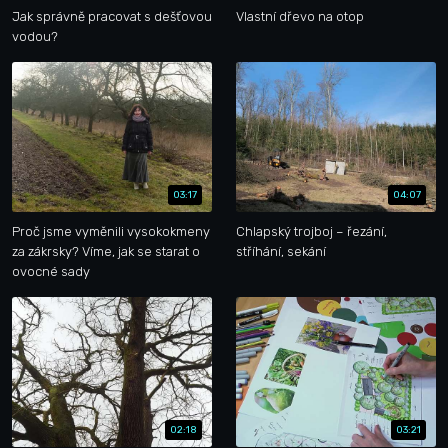
Jak správně pracovat s dešťovou
Vlastní dřevo na otop
vodou?
03:17
04:07
Proč jsme vyměnili vysokokmeny
Chlapský trojboj – řezání,
za zákrsky? Víme, jak se starat o
stříhání, sekání
ovocné sady
02:18
03:21