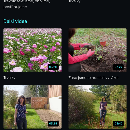
Trávník zaléváme, hnojíme,
Trvalky
postřihujeme
Další videa
03:28
03:27
Trvalky
Zase jsme to nestihli vysázet
03:28
03:46