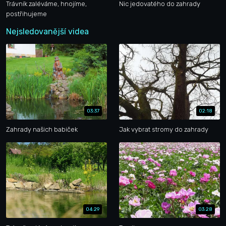
Trávník zaléváme, hnojíme,
Nic jedovatého do zahrady
postřihujeme
Nejsledovanější videa
03:37
02:18
Zahrady našich babiček
Jak vybrat stromy do zahrady
04:29
03:28