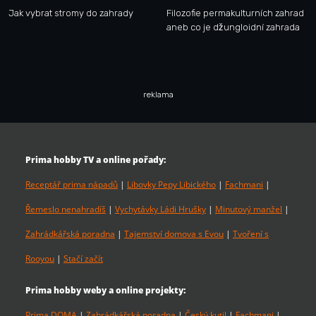
Jak vybrat stromy do zahrady
Filozofie permakulturních zahrad
aneb co je džungloidní zahrada
reklama
Prima hobby TV a online pořady:
Receptář prima nápadů
|
Libovky Pepy Libického
|
Fachmani
|
Řemeslo nenahradíš
|
Vychytávky Ládi Hrušky
|
Minutový manžel
|
Zahrádkářská poradna
|
Tajemství domova s Evou
|
Tvoření s
Rooyou
|
Stačí začít
Prima hobby weby a online projekty:
Prima DOMA
|
Zahrádkářská poradna
|
Český kutil
|
Fachmani
|