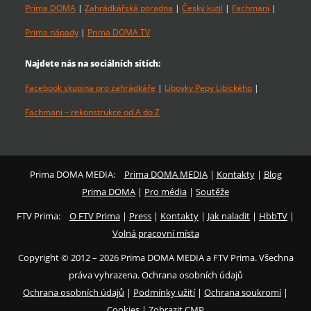
Prima DOMA
|
Zahrádkářská poradna
|
Český kutil
|
Fachmani
|
Prima nápady
|
Prima DOMA TV
Najdete nás na sociálních sítích:
Facebook skupina pro zahrádkáře
|
Libovky Pepy Libického
|
Fachmani – rekonstrukce od A do Z
Prima DOMA MEDIA:
Prima DOMA MEDIA
|
Kontakty
|
Blog
Prima DOMA
|
Pro média
|
Soutěže
FTV Prima:
O FTV Prima
|
Press
|
Kontakty
|
Jak naladit
|
HbbTV
|
Volná pracovní místa
Copyright © 2012 – 2026 Prima DOMA MEDIA a FTV Prima. Všechna
práva vyhrazena. Ochrana osobních údajů
Ochrana osobních údajů
|
Podmínky užití
|
Ochrana soukromí
|
Cookies
|
Zobrazit CMP