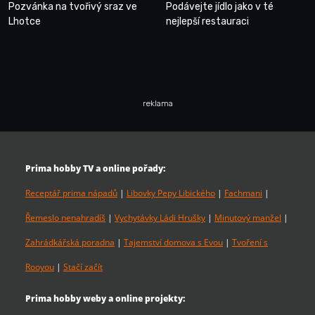
Pozvánka na tvořivý sraz ve
Podávejte jídlo jako v té
Lhotce
nejlepší restauraci
reklama
Prima hobby TV a online pořady:
Receptář prima nápadů
|
Libovky Pepy Libického
|
Fachmani
|
Řemeslo nenahradíš
|
Vychytávky Ládi Hrušky
|
Minutový manžel
|
Zahrádkářská poradna
|
Tajemství domova s Evou
|
Tvoření s
Rooyou
|
Stačí začít
Prima hobby weby a online projekty: