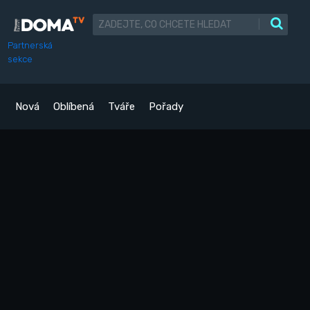
|
Partnerská
sekce
Nová
Oblíbená
Tváře
Pořady