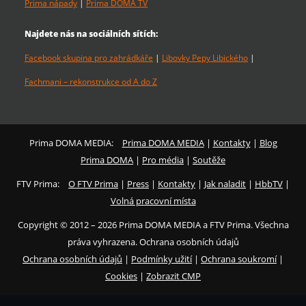
Prima nápady
|
Prima DOMA TV
Najdete nás na sociálních sítích:
Facebook skupina pro zahrádkáře
|
Libovky Pepy Libického
|
Fachmani – rekonstrukce od A do Z
Prima DOMA MEDIA:
Prima DOMA MEDIA
|
Kontakty
|
Blog
Prima DOMA
|
Pro média
|
Soutěže
FTV Prima:
O FTV Prima
|
Press
|
Kontakty
|
Jak naladit
|
HbbTV
|
Volná pracovní místa
Copyright © 2012 – 2026 Prima DOMA MEDIA a FTV Prima. Všechna
práva vyhrazena. Ochrana osobních údajů
Ochrana osobních údajů
|
Podmínky užití
|
Ochrana soukromí
|
Cookies
|
Zobrazit CMP