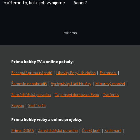
můžeme to, kolik jich vypijeme
šanci?
reklama
Prima hobby TV a online pořady:
Receptář prima nápadů
|
Libovky Pepy Libického
|
Fachmani
|
Řemeslo nenahradíš
|
Vychytávky Ládi Hrušky
|
Minutový manžel
|
Zahrádkářská poradna
|
Tajemství domova s Evou
|
Tvoření s
Rooyou
|
Stačí začít
Prima hobby weby a online projekty:
Prima DOMA
|
Zahrádkářská poradna
|
Český kutil
|
Fachmani
|