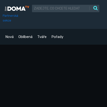
|
Partnerská
sekce
Nová
Oblíbená
Tváře
Pořady