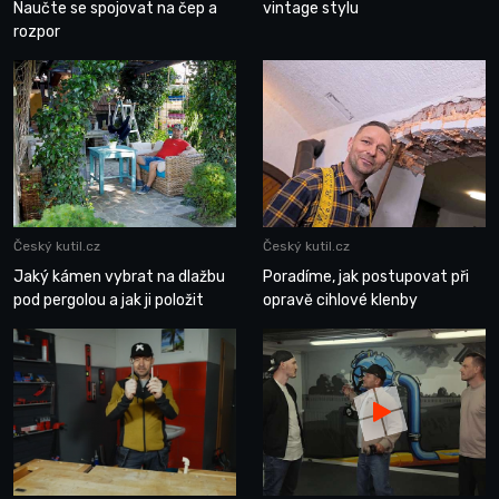
Naučte se spojovat na čep a
vintage stylu
rozpor
Český kutil.cz
Český kutil.cz
Jaký kámen vybrat na dlažbu
Poradíme, jak postupovat při
pod pergolou a jak ji položit
opravě cihlové klenby