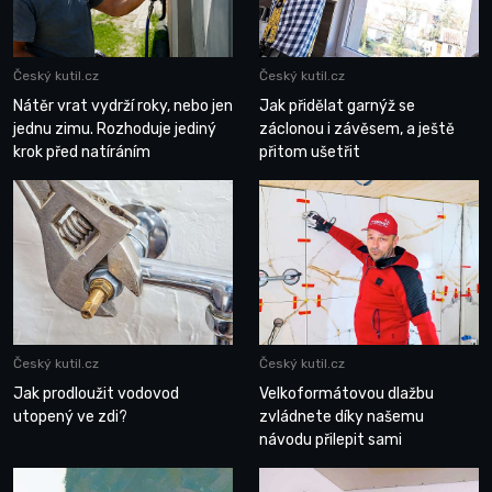
Český kutil.cz
Český kutil.cz
Nátěr vrat vydrží roky, nebo jen
Jak přidělat garnýž se
jednu zimu. Rozhoduje jediný
záclonou i závěsem, a ještě
krok před natíráním
přitom ušetřit
Český kutil.cz
Český kutil.cz
Jak prodloužit vodovod
Velkoformátovou dlažbu
utopený ve zdi?
zvládnete díky našemu
návodu přilepit sami