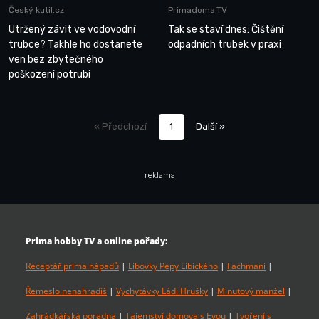
Český kutil.cz
Primadoma.TV
Utržený závit ve vodovodní
Tak se staví dnes: Čištění
trubce? Takhle ho dostanete
odpadních trubek v praxi
ven bez zbytečného
poškození potrubí
« Předchozí
1
Další »
reklama
Prima hobby TV a online pořady:
Receptář prima nápadů
|
Libovky Pepy Libického
|
Fachmani
|
Řemeslo nenahradíš
|
Vychytávky Ládi Hrušky
|
Minutový manžel
|
Zahrádkářská poradna
|
Tajemství domova s Evou
|
Tvoření s