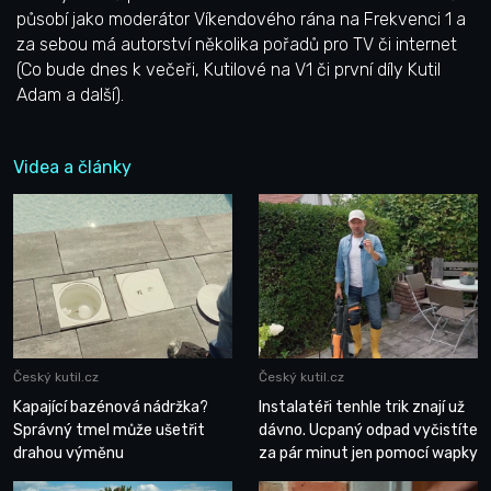
působí jako moderátor Víkendového rána na Frekvenci 1 a
za sebou má autorství několika pořadů pro TV či internet
(Co bude dnes k večeři, Kutilové na V1 či první díly Kutil
Adam a další).
Videa a články
Český kutil.cz
Český kutil.cz
Kapající bazénová nádržka?
Instalatéři tenhle trik znají už
Správný tmel může ušetřit
dávno. Ucpaný odpad vyčistíte
drahou výměnu
za pár minut jen pomocí wapky