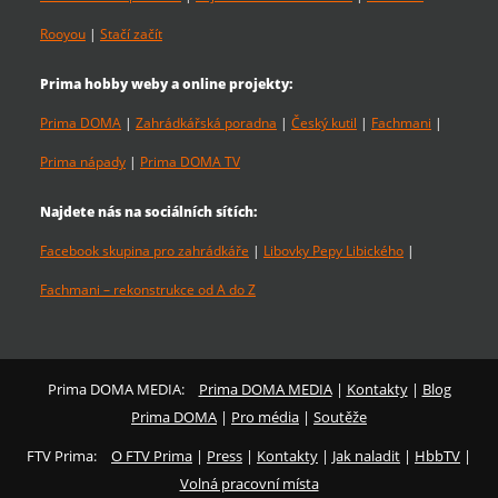
Rooyou
|
Stačí začít
Prima hobby weby a online projekty:
Prima DOMA
|
Zahrádkářská poradna
|
Český kutil
|
Fachmani
|
Prima nápady
|
Prima DOMA TV
Najdete nás na sociálních sítích:
Facebook skupina pro zahrádkáře
|
Libovky Pepy Libického
|
Fachmani – rekonstrukce od A do Z
Prima DOMA MEDIA:
Prima DOMA MEDIA
|
Kontakty
|
Blog
Prima DOMA
|
Pro média
|
Soutěže
FTV Prima:
O FTV Prima
|
Press
|
Kontakty
|
Jak naladit
|
HbbTV
|
Volná pracovní místa