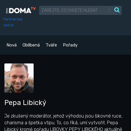
|
Partnerská
sekce
Nová
Oblíbená
Tváře
Pořady
Pepa Libický
Je zkušený moderátor, jehož výhodou jsou šikovné ruce,
charisma a špetka vtipu. To, co říká, umí vytvořit. Pepa
Libický kromě pořadu LIBOVKY PEPY LIBICKÉHO aktuálně