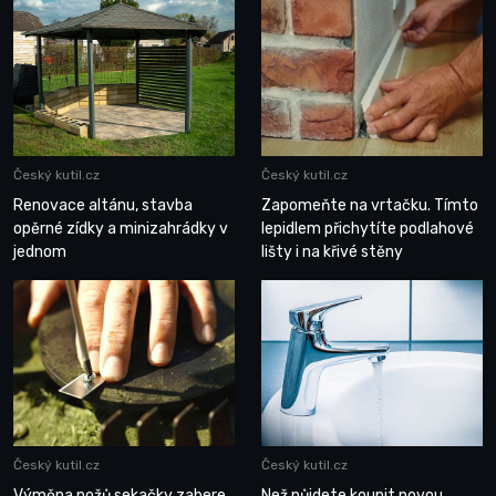
Český kutil.cz
Český kutil.cz
Renovace altánu, stavba
Zapomeňte na vrtačku. Tímto
opěrné zídky a minizahrádky v
lepidlem přichytíte podlahové
jednom
lišty i na křivé stěny
Český kutil.cz
Český kutil.cz
Výměna nožů sekačky zabere
Než půjdete koupit novou,