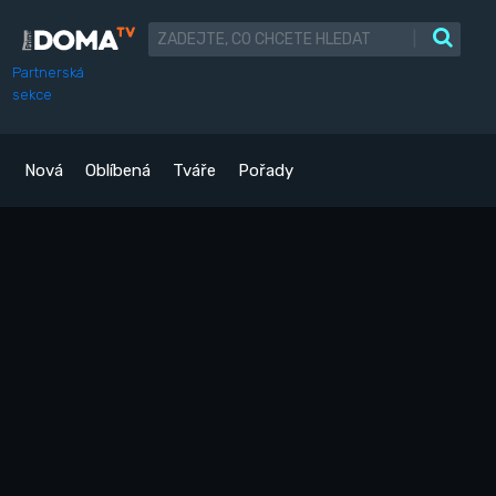
|
Partnerská
sekce
Nová
Oblíbená
Tváře
Pořady