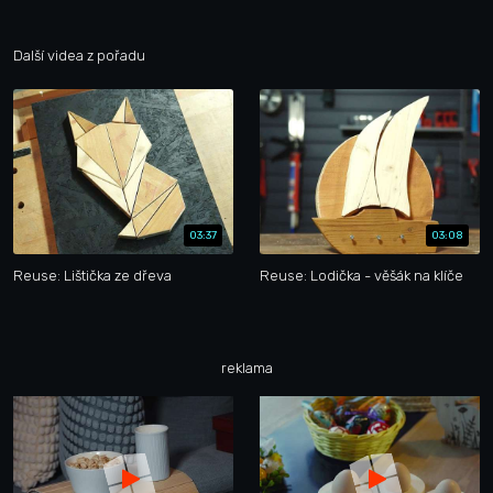
Další videa z pořadu
03:37
03:08
Reuse: Lištička ze dřeva
Reuse: Lodička - věšák na klíče
reklama