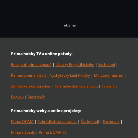
reklama
Prima hobby TV a online pořady:
Receptář prima nápadů
|
Libovky Pepy Libického
|
Fachmani
|
Řemeslo nenahradíš
|
Vychytávky Ládi Hrušky
|
Minutový manžel
|
Zahrádkářská poradna
|
Tajemství domova s Evou
|
Tvoření s
Rooyou
|
Stačí začít
Prima hobby weby a online projekty:
Prima DOMA
|
Zahrádkářská poradna
|
Český kutil
|
Fachmani
|
Prima nápady
|
Prima DOMA TV