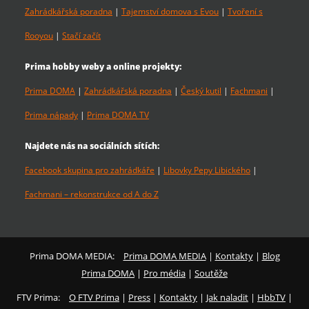
Zahrádkářská poradna
|
Tajemství domova s Evou
|
Tvoření s
Rooyou
|
Stačí začít
Prima hobby weby a online projekty:
Prima DOMA
|
Zahrádkářská poradna
|
Český kutil
|
Fachmani
|
Prima nápady
|
Prima DOMA TV
Najdete nás na sociálních sítích:
Facebook skupina pro zahrádkáře
|
Libovky Pepy Libického
|
Fachmani – rekonstrukce od A do Z
Prima DOMA MEDIA:
Prima DOMA MEDIA
|
Kontakty
|
Blog
Prima DOMA
|
Pro média
|
Soutěže
FTV Prima:
O FTV Prima
|
Press
|
Kontakty
|
Jak naladit
|
HbbTV
|