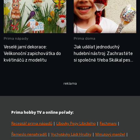
Prima nápady
Prima doma
Veselé jarní dekorace:
Jak udělat jednoduchý
Velikonoční zapichovátka do
hudební nástroj: Zachrastěte
květináčů z modelitu
si společně třeba Skákal pes…
reklama
Prima hobby TV a online pořady:
Receptář prima nápadů
|
Libovky Pepy Libického
|
Fachmani
|
Řemeslo nenahradíš
|
Vychytávky Ládi Hrušky
|
Minutový manžel
|