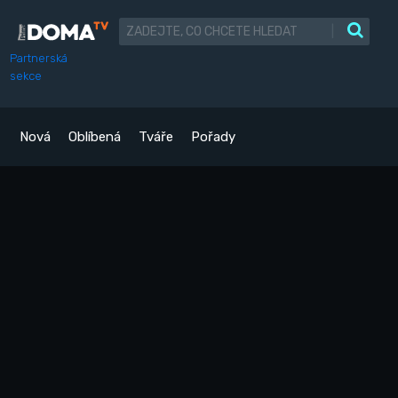
|
Partnerská
sekce
Nová
Oblíbená
Tváře
Pořady