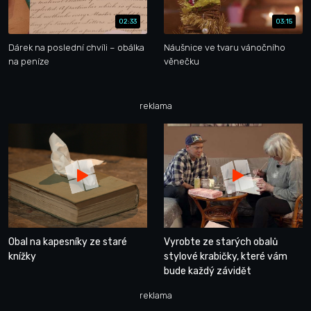
02:33
03:15
Dárek na poslední chvíli – obálka
Náušnice ve tvaru vánočního
na peníze
věnečku
reklama
Obal na kapesníky ze staré
Vyrobte ze starých obalů
knížky
stylové krabičky, které vám
bude každý závidět
reklama