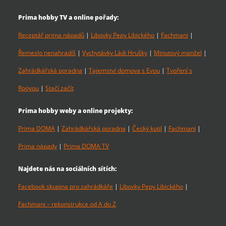
Prima hobby TV a online pořady:
Receptář prima nápadů
|
Libovky Pepy Libického
|
Fachmani
|
Řemeslo nenahradíš
|
Vychytávky Ládi Hrušky
|
Minutový manžel
|
Zahrádkářská poradna
|
Tajemství domova s Evou
|
Tvoření s
Rooyou
|
Stačí začít
Prima hobby weby a online projekty:
Prima DOMA
|
Zahrádkářská poradna
|
Český kutil
|
Fachmani
|
Prima nápady
|
Prima DOMA TV
Najdete nás na sociálních sítích:
Facebook skupina pro zahrádkáře
|
Libovky Pepy Libického
|
Fachmani – rekonstrukce od A do Z