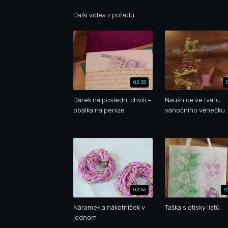
Další videa z pořadu
02:33
Dárek na poslední chvíli –
Náušnice ve tvaru
obálka na peníze
vánočního věnečku
02:56
0
Náramek a nákotníček v
Taška s otisky listů
jednom