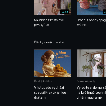
02:54
0
Náušnice z křišťálové
Drhání z hobby špag
pryskyřice
květník
Články z našich webů
Český kutil.cz
Prima nápady
V listopadu vychází
Vyrobte si doma z
speciál Praktik jehlou i
na květináč techni
drátem
drhání macramé