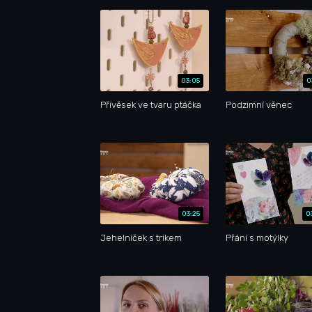
03:05
0
Přívěsek ve tvaru ptáčka
Podzimní věnec
03:25
0
Jehelníček s trikem
Přání s motýlky