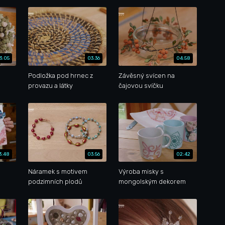
3:05
03:36
04:58
Podložka pod hrnec z
Závěsný svícen na
provazu a látky
čajovou svíčku
3:48
03:56
02:42
Náramek s motivem
Výroba misky s
podzimních plodů
mongolským dekorem