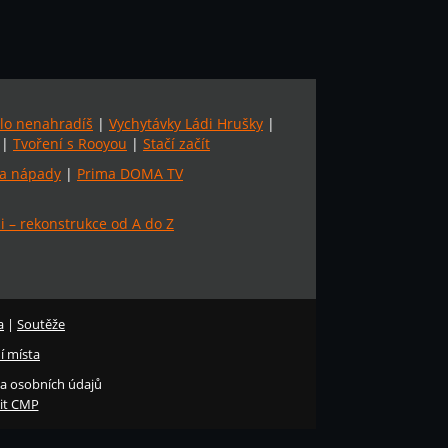
lo nenahradíš
|
Vychytávky Ládi Hrušky
|
|
Tvoření s Rooyou
|
Stačí začít
a nápady
|
Prima DOMA TV
 – rekonstrukce od A do Z
a
|
Soutěže
í místa
a osobních údajů
it CMP