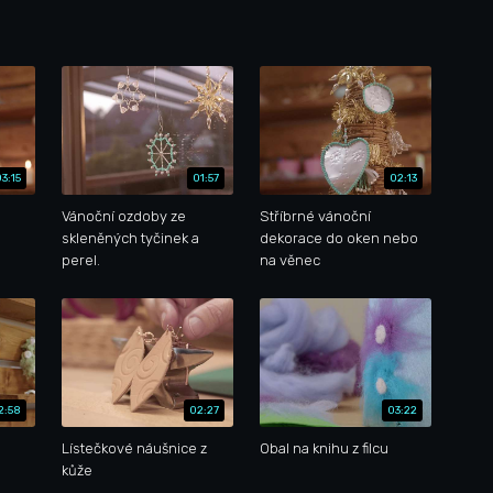
03:15
01:57
02:13
Vánoční ozdoby ze
Stříbrné vánoční
skleněných tyčinek a
dekorace do oken nebo
perel.
na věnec
2:58
02:27
03:22
Lístečkové náušnice z
Obal na knihu z filcu
kůže