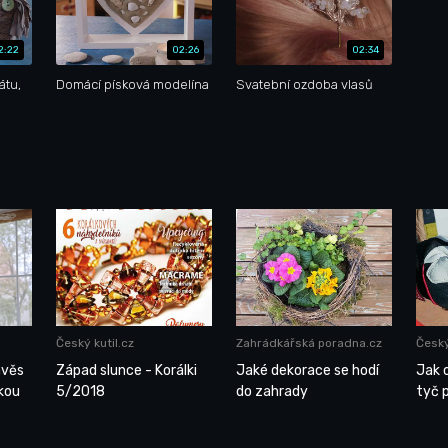
2:22
02:26
02:34
átu,
Domácí písková modelína
Svatební ozdoba vlasů
Český kutil.cz
Zahrádkářská poradna.cz
Český
ávěs
Západ slunce - Korálki
Jaké dekorace se hodí
Jak 
kou
5/2018
do zahrady
tyč 