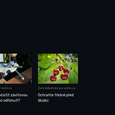
 kutil.cz
Zahrádkářská poradna.cz
očistit závitovou
Ochraňte třešně před
po odříznutí?
škůdci