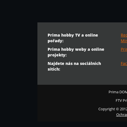
Prima hobby TV a online
Re
pořady:
Min
Prima hobby weby a online
Pr
projekty:
Najdete nás na sociálních
Fac
sítích:
Prima DO
FTV Pr
Copyright © 201
Ochra