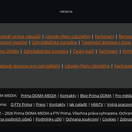
reklama
ceptář prima nápadů
|
Libovky Pepy Libického
|
Fachmani
|
Řemes
utový manžel
|
Zahrádkářská poradna
|
Tajemství domova s Evou
ima DOMA
|
Zahrádkářská poradna
|
Český kutil
|
Fachmani
|
Prim
ebook skupina pro zahrádkáře
|
Libovky Pepy Libického
|
Fachmani
MA MEDIA:
Prima DOMA MEDIA
|
Kontakty
|
Blog Prima DOMA
|
Pro médi
ima:
O FTV Prima
|
Press
|
Kontakty
|
Jak naladit
|
HbbTV
|
Volná pracovn
2 – 2026 Prima DOMA MEDIA a FTV Prima. Všechna práva vyhrazena. Ochran
na osobních údajů
|
Podmínky užití
|
Ochrana soukromí
|
Cookies
|
Zobraz