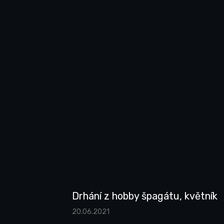
Drhání z hobby špagátu, květník
20.06.2021