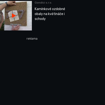
Gondíci s.r.o.
Kamínkové ozdobné
obaly na květináče i
schody
reklama