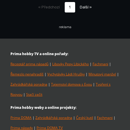
« Předchozí
1
Další »
reklama
Prima hobby TV a online pořady:
Receptář prima nápadů
|
Libovky Pepy Libického
|
Fachmani
|
Řemeslo nenahradíš
|
Vychytávky Ládi Hrušky
|
Minutový manžel
|
Zahrádkářská poradna
|
Tajemství domova s Evou
|
Tvoření s
Rooyou
|
Stačí začít
Prima hobby weby a online projekty:
Prima DOMA
|
Zahrádkářská poradna
|
Český kutil
|
Fachmani
|
Prima nápady
|
Prima DOMA TV