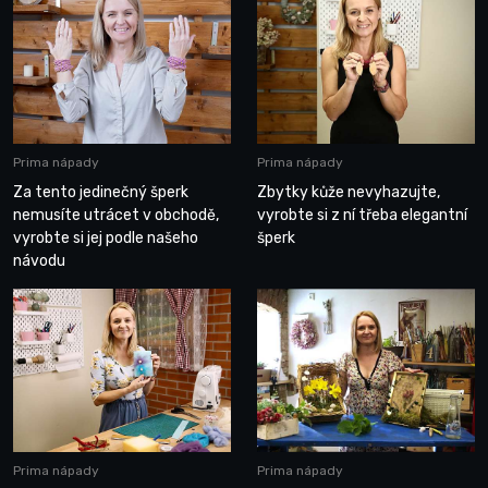
Prima nápady
Prima nápady
Za tento jedinečný šperk
Zbytky kůže nevyhazujte,
nemusíte utrácet v obchodě,
vyrobte si z ní třeba elegantní
vyrobte si jej podle našeho
šperk
návodu
Prima nápady
Prima nápady