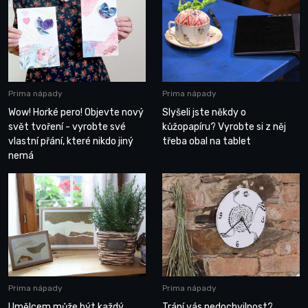
Prima nápady
Prima nápady
Wow! Horké pero! Objevte nový
Slyšeli jste někdy o
svět tvoření - vyrobte své
kůžopapíru? Vyrobte si z něj
vlastní přání, které nikdo jiný
třeba obal na tablet
nemá
Prima nápady
Prima nápady
Umělcem může být každý,
Trápí vás nedochvilnost?