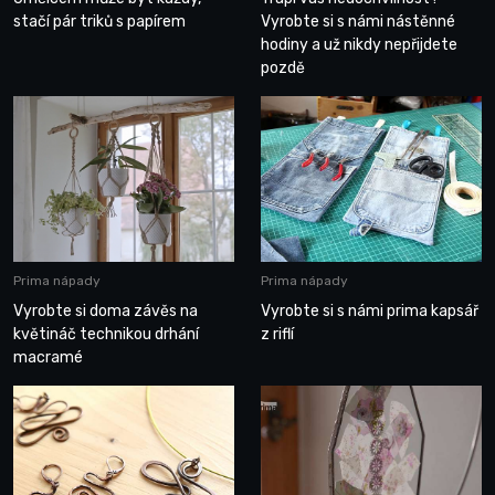
stačí pár triků s papírem
Vyrobte si s námi nástěnné
hodiny a už nikdy nepřijdete
pozdě
Prima nápady
Prima nápady
Vyrobte si doma závěs na
Vyrobte si s námi prima kapsář
květináč technikou drhání
z riflí
macramé