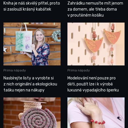
Kniha je náš skvělý přítel, proto
Zahrádku nemusíte mít jenom
si zaslouží krásný kabátek
za domem, ale třeba doma
v proutěném košíku
Prima nápady
Prima nápady
Nasbírejte listy a vyrobte si
Modelování není pouze pro
z nich originální a ekologickou
děti, použít lze i k výrobě
tašku nejen na nákupy
luxusně vypadajícího šperku