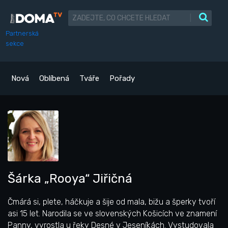
|
Partnerská
sekce
Nová
Oblíbená
Tváře
Pořady
Šárka „Rooya“ Jiřičná
Čmárá si, plete, háčkuje a šije od mala, bižu a šperky tvoří
asi 15 let. Narodila se ve slovenských Košicích ve znamení
Panny, vyrostla u řeky Desné v Jeseníkách. Vystudovala