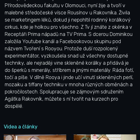
Přírodovědeckou fakultu v Olomouci, nyní žije a tvoří v
malebné středočeské vísce Rousínov u Rakovníka. Živila
se marketingem léků, dokud ji nepohltil rodinný korálkový
cirkus, kde je holkou pro všechno. Z Tv jí znáte z okénka v
Receptáři Prima nápadů na TV Prima. S dcerou Dominikou
založila Youtube kanál a Facebookovou skupinu pod
názvem Tvoření s Rooyou. Protože duší rozpolcený
experimentátor, vyzkoušela snad už všechny dostupné
techniky, ale nejraději vine skleněné korálky a přidává je
do šperků s minerály, stříbrem a jinými materiály. Ráda fotí,
točí a píše. V dílně Rooya i jinde učí vinutí skleněných perlí,
mozaiku a tiffany techniku v mnoha různých obměnách a
pokročilostech. Spolupracuje se zájmovým sdružením
Agátka Rakovník, můžete s ní tvořit na kurzech pro
dospělé.
Videa a články