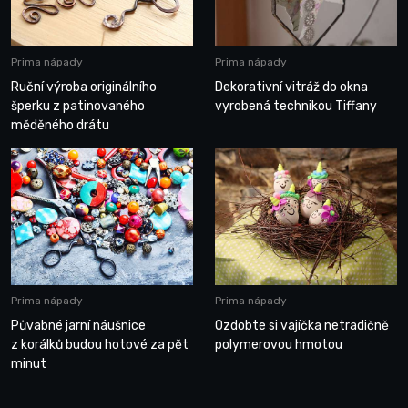
Prima nápady
Prima nápady
Ruční výroba originálního
Dekorativní vitráž do okna
šperku z patinovaného
vyrobená technikou Tiffany
měděného drátu
Prima nápady
Prima nápady
Půvabné jarní náušnice
Ozdobte si vajíčka netradičně
z korálků budou hotové za pět
polymerovou hmotou
minut