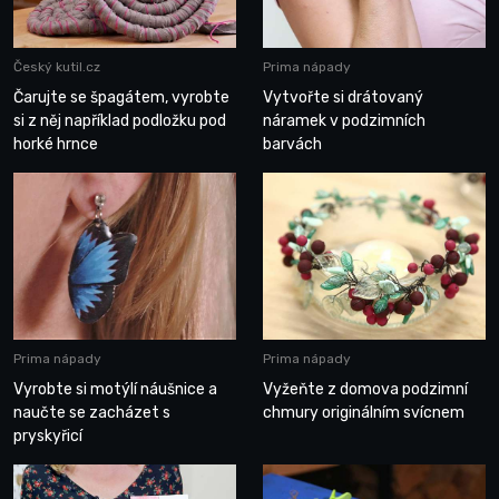
Český kutil.cz
Prima nápady
Čarujte se špagátem, vyrobte
Vytvořte si drátovaný
si z něj například podložku pod
náramek v podzimních
horké hrnce
barvách
Prima nápady
Prima nápady
Vyrobte si motýlí náušnice a
Vyžeňte z domova podzimní
naučte se zacházet s
chmury originálním svícnem
pryskyřicí