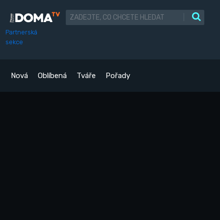
|
Partnerská
sekce
Nová
Oblíbená
Tváře
Pořady