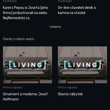
Fachmani
Fachmani
Karel s Pepou si Josefa (jeho
On-line stavební deník a
firmu) prolustrovali na webu
kamna na stavbě
NejŘemeslníci.cz.
reklama
Články z našich webů
Prima nápady
Prima nápady
Ornament a moderna: Josef
Slavný nábytek
Hoffmann