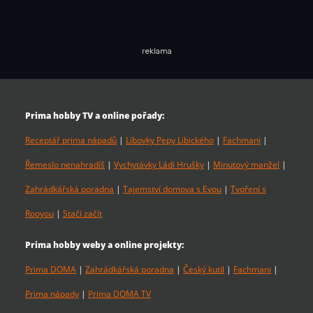
reklama
Prima hobby TV a online pořady:
Receptář prima nápadů
|
Libovky Pepy Libického
|
Fachmani
|
Řemeslo nenahradíš
|
Vychytávky Ládi Hrušky
|
Minutový manžel
|
Zahrádkářská poradna
|
Tajemství domova s Evou
|
Tvoření s
Rooyou
|
Stačí začít
Prima hobby weby a online projekty:
Prima DOMA
|
Zahrádkářská poradna
|
Český kutil
|
Fachmani
|
Prima nápady
|
Prima DOMA TV