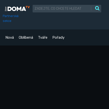
|
Partnerská
sekce
Nová
Oblíbená
Tváře
Pořady