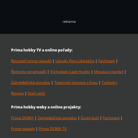
reklama
Prima hobby TV a online pořady:
Receptář prima nápadů
|
Libovky Pepy Libického
|
Fachmani
|
Řemeslo nenahradíš
|
Vychytávky Ládi Hrušky
|
Minutový manžel
|
Zahrádkářská poradna
|
Tajemství domova s Evou
|
Tvoření s
Rooyou
|
Stačí začít
Prima hobby weby a online projekty:
Prima DOMA
|
Zahrádkářská poradna
|
Český kutil
|
Fachmani
|
Prima nápady
|
Prima DOMA TV