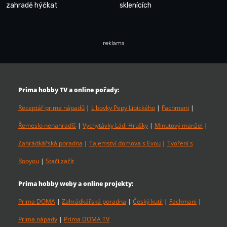
zahradě hýčkat
sklenících
reklama
Prima hobby TV a online pořady:
Receptář prima nápadů
|
Libovky Pepy Libického
|
Fachmani
|
Řemeslo nenahradíš
|
Vychytávky Ládi Hrušky
|
Minutový manžel
|
Zahrádkářská poradna
|
Tajemství domova s Evou
|
Tvoření s
Rooyou
|
Stačí začít
Prima hobby weby a online projekty:
Prima DOMA
|
Zahrádkářská poradna
|
Český kutil
|
Fachmani
|
Prima nápady
|
Prima DOMA TV