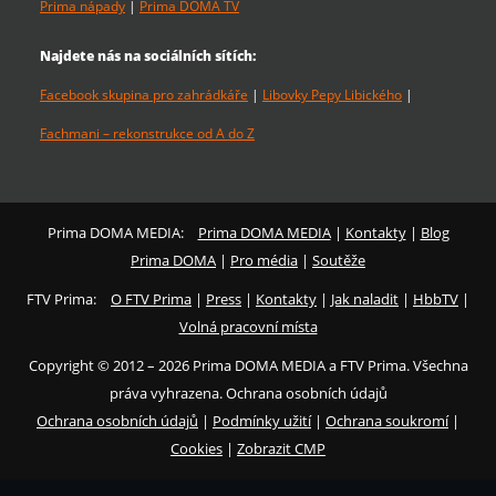
Prima nápady
|
Prima DOMA TV
Najdete nás na sociálních sítích:
Facebook skupina pro zahrádkáře
|
Libovky Pepy Libického
|
Fachmani – rekonstrukce od A do Z
Prima DOMA MEDIA:
Prima DOMA MEDIA
|
Kontakty
|
Blog
Prima DOMA
|
Pro média
|
Soutěže
FTV Prima:
O FTV Prima
|
Press
|
Kontakty
|
Jak naladit
|
HbbTV
|
Volná pracovní místa
Copyright © 2012 – 2026 Prima DOMA MEDIA a FTV Prima. Všechna
práva vyhrazena. Ochrana osobních údajů
Ochrana osobních údajů
|
Podmínky užití
|
Ochrana soukromí
|
Cookies
|
Zobrazit CMP