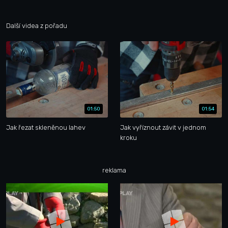
Další videa z pořadu
01:50
01:54
Jak řezat skleněnou lahev
Jak vyříznout závit v jednom
kroku
reklama