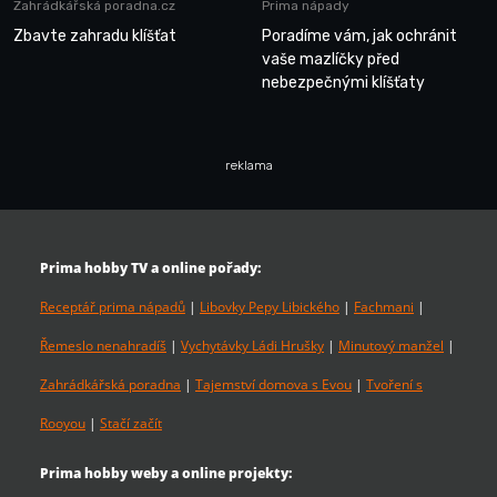
Zahrádkářská poradna.cz
Prima nápady
Zbavte zahradu klíšťat
Poradíme vám, jak ochránit
vaše mazlíčky před
nebezpečnými klíšťaty
reklama
Prima hobby TV a online pořady:
Receptář prima nápadů
|
Libovky Pepy Libického
|
Fachmani
|
Řemeslo nenahradíš
|
Vychytávky Ládi Hrušky
|
Minutový manžel
|
Zahrádkářská poradna
|
Tajemství domova s Evou
|
Tvoření s
Rooyou
|
Stačí začít
Prima hobby weby a online projekty: