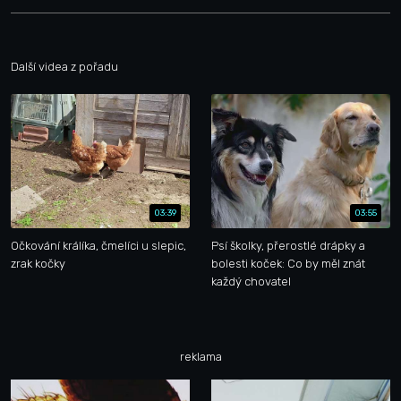
Další videa z pořadu
03:39
03:55
Očkování králíka, čmelíci u slepic,
Psí školky, přerostlé drápky a
zrak kočky
bolesti koček: Co by měl znát
každý chovatel
reklama