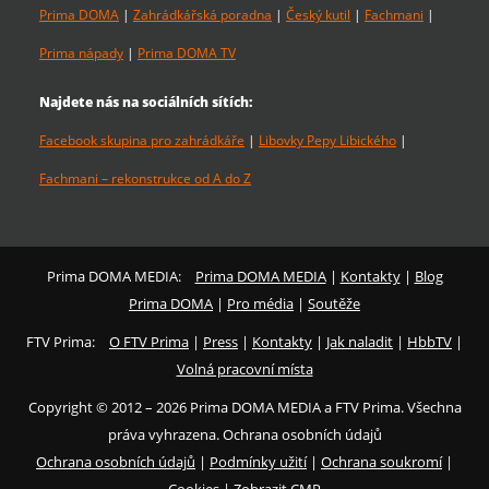
Prima DOMA
|
Zahrádkářská poradna
|
Český kutil
|
Fachmani
|
Prima nápady
|
Prima DOMA TV
Najdete nás na sociálních sítích:
Facebook skupina pro zahrádkáře
|
Libovky Pepy Libického
|
Fachmani – rekonstrukce od A do Z
Prima DOMA MEDIA:
Prima DOMA MEDIA
|
Kontakty
|
Blog
Prima DOMA
|
Pro média
|
Soutěže
FTV Prima:
O FTV Prima
|
Press
|
Kontakty
|
Jak naladit
|
HbbTV
|
Volná pracovní místa
Copyright © 2012 – 2026 Prima DOMA MEDIA a FTV Prima. Všechna
práva vyhrazena. Ochrana osobních údajů
Ochrana osobních údajů
|
Podmínky užití
|
Ochrana soukromí
|