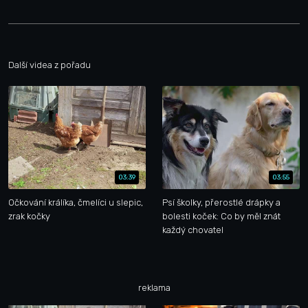
Další videa z pořadu
03:39
03:55
Očkování králíka, čmelíci u slepic,
Psí školky, přerostlé drápky a
zrak kočky
bolesti koček: Co by měl znát
každý chovatel
reklama