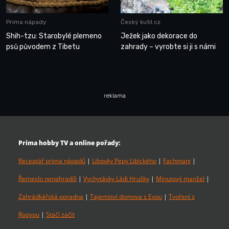
Prima nápady
Český kutil.cz
Shih-tzu: Starobylé plemeno
Ježek jako dekorace do
psů původem z Tibetu
zahrady – vyrobte si ji s námi
reklama
Prima hobby TV a online pořady:
Receptář prima nápadů
|
Libovky Pepy Libického
|
Fachmani
|
Řemeslo nenahradíš
|
Vychytávky Ládi Hrušky
|
Minutový manžel
|
Zahrádkářská poradna
|
Tajemství domova s Evou
|
Tvoření s
Rooyou
|
Stačí začít