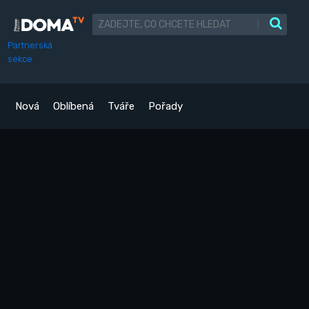
|
Partnerská
sekce
Nová
Oblíbená
Tváře
Pořady