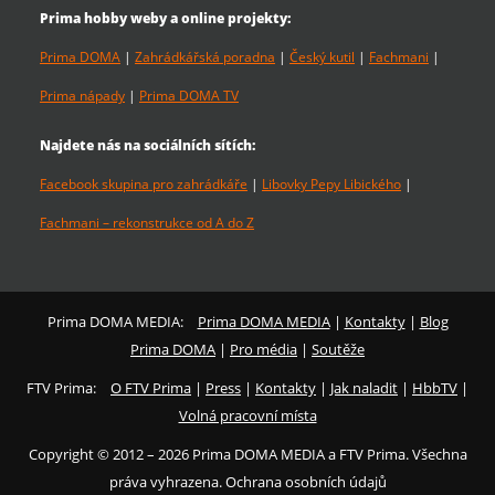
Prima hobby weby a online projekty:
Prima DOMA
|
Zahrádkářská poradna
|
Český kutil
|
Fachmani
|
Prima nápady
|
Prima DOMA TV
Najdete nás na sociálních sítích:
Facebook skupina pro zahrádkáře
|
Libovky Pepy Libického
|
Fachmani – rekonstrukce od A do Z
Prima DOMA MEDIA:
Prima DOMA MEDIA
|
Kontakty
|
Blog
Prima DOMA
|
Pro média
|
Soutěže
FTV Prima:
O FTV Prima
|
Press
|
Kontakty
|
Jak naladit
|
HbbTV
|
Volná pracovní místa
Copyright © 2012 – 2026 Prima DOMA MEDIA a FTV Prima. Všechna
práva vyhrazena. Ochrana osobních údajů