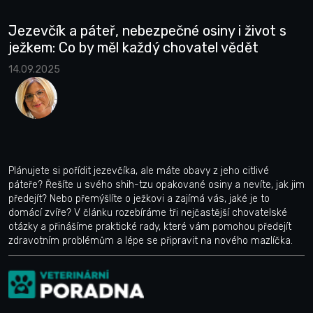
Jezevčík a páteř, nebezpečné osiny i život s
ježkem: Co by měl každý chovatel vědět
14.09.2025
Plánujete si pořídit jezevčíka, ale máte obavy z jeho citlivé
páteře? Řešíte u svého shih-tzu opakované osiny a nevíte, jak jim
předejít? Nebo přemýšlíte o ježkovi a zajímá vás, jaké je to
domácí zvíře? V článku rozebíráme tři nejčastější chovatelské
otázky a přinášíme praktické rady, které vám pomohou předejít
zdravotním problémům a lépe se připravit na nového mazlíčka.