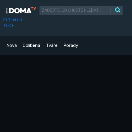
|
Partnerská
sekce
Nová
Oblíbená
Tváře
Pořady