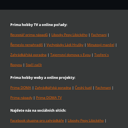
Prima hobby TV a online pořady:
Receptář prima nápadů
|
Libovky Pepy Libického
|
Fachmani
|
Řemeslo nenahradíš
|
Vychytávky Ládi Hrušky
|
Minutový manžel
|
Zahrádkářská poradna
|
Tajemství domova s Evou
|
Tvoření s
Rooyou
|
Stačí začít
Prima hobby weby a online projekty:
Prima DOMA
|
Zahrádkářská poradna
|
Český kutil
|
Fachmani
|
Prima nápady
|
Prima DOMA TV
Najdete nás na sociálních sítích:
Facebook skupina pro zahrádkáře
|
Libovky Pepy Libického
|