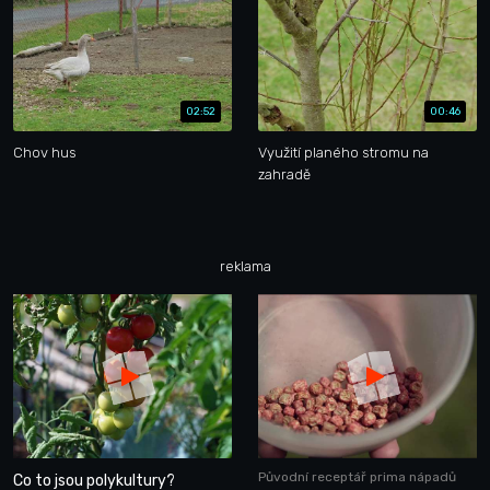
02:52
00:46
Chov hus
Využití planého stromu na
zahradě
reklama
Původní receptář prima nápadů
Co to jsou polykultury?