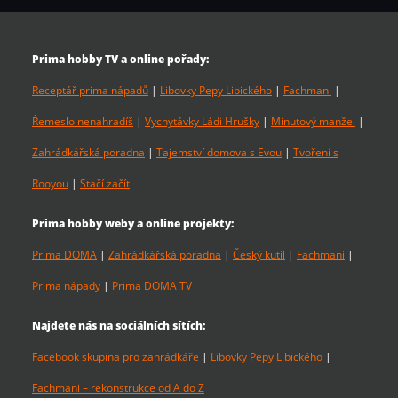
Prima hobby TV a online pořady:
Receptář prima nápadů
|
Libovky Pepy Libického
|
Fachmani
|
Řemeslo nenahradíš
|
Vychytávky Ládi Hrušky
|
Minutový manžel
|
Zahrádkářská poradna
|
Tajemství domova s Evou
|
Tvoření s
Rooyou
|
Stačí začít
Prima hobby weby a online projekty:
Prima DOMA
|
Zahrádkářská poradna
|
Český kutil
|
Fachmani
|
Prima nápady
|
Prima DOMA TV
Najdete nás na sociálních sítích:
Facebook skupina pro zahrádkáře
|
Libovky Pepy Libického
|
Fachmani – rekonstrukce od A do Z