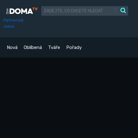
|
Partnerská
sekce
Nová
Oblíbená
Tváře
Pořady