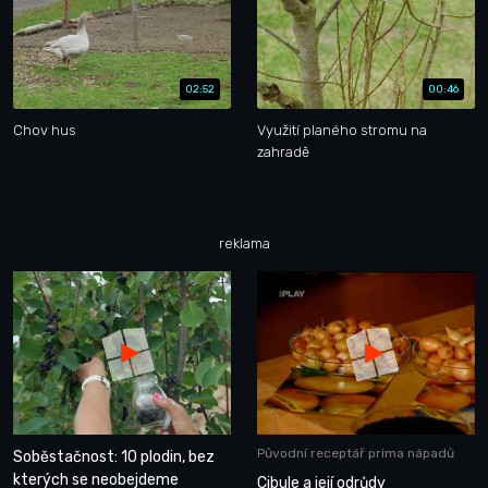
02:52
00:46
Chov hus
Využití planého stromu na
zahradě
reklama
Původní receptář prima nápadů
Soběstačnost: 10 plodin, bez
kterých se neobejdeme
Cibule a její odrůdy