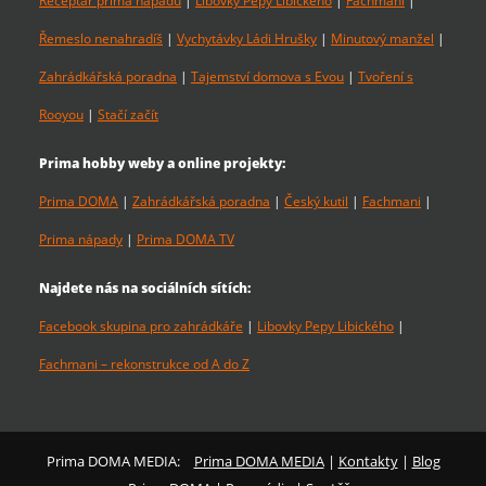
Receptář prima nápadů
|
Libovky Pepy Libického
|
Fachmani
|
Řemeslo nenahradíš
|
Vychytávky Ládi Hrušky
|
Minutový manžel
|
Zahrádkářská poradna
|
Tajemství domova s Evou
|
Tvoření s
Rooyou
|
Stačí začít
Prima hobby weby a online projekty:
Prima DOMA
|
Zahrádkářská poradna
|
Český kutil
|
Fachmani
|
Prima nápady
|
Prima DOMA TV
Najdete nás na sociálních sítích:
Facebook skupina pro zahrádkáře
|
Libovky Pepy Libického
|
Fachmani – rekonstrukce od A do Z
Prima DOMA MEDIA:
Prima DOMA MEDIA
|
Kontakty
|
Blog