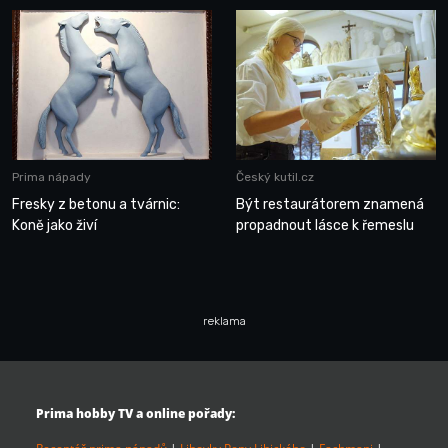
Prima nápady
Český kutil.cz
Fresky z betonu a tvárnic:
Být restaurátorem znamená
Koně jako živí
propadnout lásce k řemeslu
reklama
Prima hobby TV a online pořady: