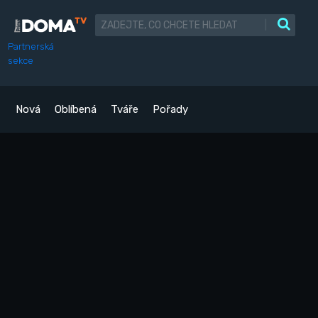
|
Partnerská
sekce
Nová
Oblíbená
Tváře
Pořady