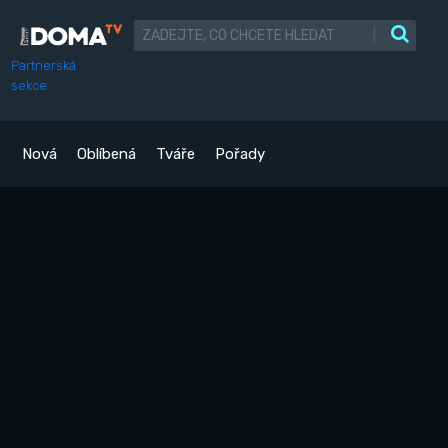
|
Partnerská
sekce
Nová
Oblíbená
Tváře
Pořady