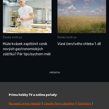
Český kutil.cz
Český kutil.cz
Může kvásek zapříčinit vznik
Vůně čerstvého chleba 1. díl
nových gastronomických
zážitků? Pár tipů bychom měli
reklama
Prima hobby TV a online pořady:
Receptář prima nápadů
|
Libovky Pepy Libického
|
Fachmani
|