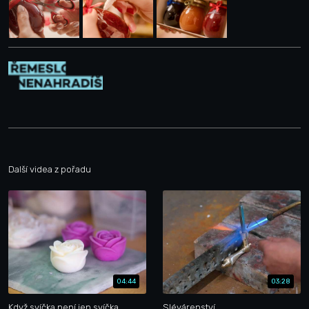
Další videa z pořadu
04:44
03:28
Když svíčka není jen svíčka
Slévárenství