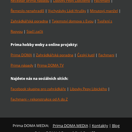
Receptář prima nápadů
|
Libovky Pepy Libického
|
Fachmani
|
Řemeslo nenahradíš
|
Vychytávky Ládi Hrušky
|
Minutový manžel
|
Zahrádkářská poradna
|
Tajemství domova s Evou
|
Tvoření s
Rooyou
|
Stačí začít
Prima hobby weby a online projekty:
Prima DOMA
|
Zahrádkářská poradna
|
Český kutil
|
Fachmani
|
Prima nápady
|
Prima DOMA TV
Najdete nás na sociálních sítích:
Facebook skupina pro zahrádkáře
|
Libovky Pepy Libického
|
Fachmani – rekonstrukce od A do Z
Prima DOMA MEDIA:
Prima DOMA MEDIA
|
Kontakty
|
Blog