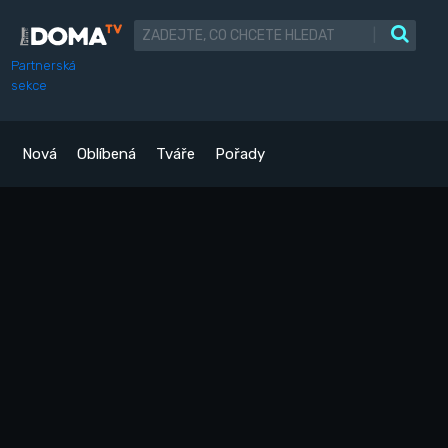
|
Partnerská
sekce
Nová
Oblíbená
Tváře
Pořady