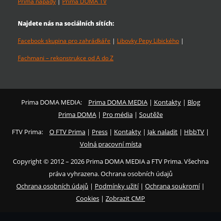
Prima nápady
|
Prima DOMA TV
Najdete nás na sociálních sítích:
Facebook skupina pro zahrádkáře
|
Libovky Pepy Libického
|
Fachmani – rekonstrukce od A do Z
Prima DOMA MEDIA:
Prima DOMA MEDIA
|
Kontakty
|
Blog
Prima DOMA
|
Pro média
|
Soutěže
FTV Prima:
O FTV Prima
|
Press
|
Kontakty
|
Jak naladit
|
HbbTV
|
Volná pracovní místa
Copyright © 2012 – 2026 Prima DOMA MEDIA a FTV Prima. Všechna
práva vyhrazena. Ochrana osobních údajů
Ochrana osobních údajů
|
Podmínky užití
|
Ochrana soukromí
|
Cookies
|
Zobrazit CMP