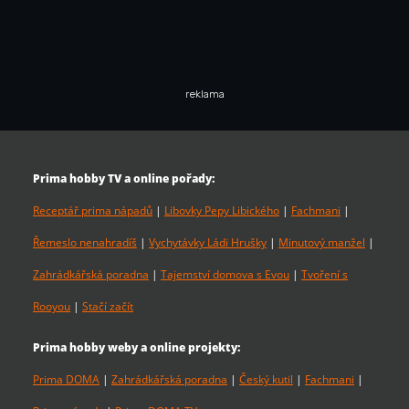
reklama
Prima hobby TV a online pořady:
Receptář prima nápadů
|
Libovky Pepy Libického
|
Fachmani
|
Řemeslo nenahradíš
|
Vychytávky Ládi Hrušky
|
Minutový manžel
|
Zahrádkářská poradna
|
Tajemství domova s Evou
|
Tvoření s
Rooyou
|
Stačí začít
Prima hobby weby a online projekty:
Prima DOMA
|
Zahrádkářská poradna
|
Český kutil
|
Fachmani
|