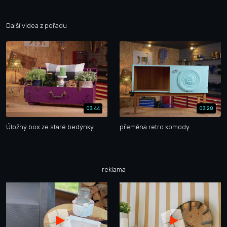
Další videa z pořadu
03:44
03:28
Úložný box ze staré bedýnky
přeměna retro komody
reklama