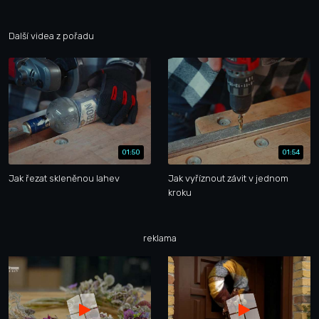
Další videa z pořadu
01:50
01:54
Jak řezat skleněnou lahev
Jak vyříznout závit v jednom
kroku
reklama