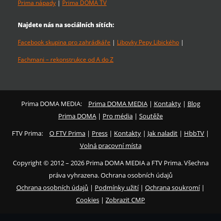
Prima nápady
|
Prima DOMA TV
Najdete nás na sociálních sítích:
Facebook skupina pro zahrádkáře
|
Libovky Pepy Libického
|
Fachmani – rekonstrukce od A do Z
Prima DOMA MEDIA:
Prima DOMA MEDIA
|
Kontakty
|
Blog
Prima DOMA
|
Pro média
|
Soutěže
FTV Prima:
O FTV Prima
|
Press
|
Kontakty
|
Jak naladit
|
HbbTV
|
Volná pracovní místa
Copyright © 2012 – 2026 Prima DOMA MEDIA a FTV Prima. Všechna
práva vyhrazena. Ochrana osobních údajů
Ochrana osobních údajů
|
Podmínky užití
|
Ochrana soukromí
|
Cookies
|
Zobrazit CMP