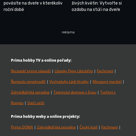
pověsíte na dveře v kterékoliv
živých květin: Vytvořte si
roční době
ozdobu na stůl i na dveře
reklama
Prima hobby TV a online pořady:
Receptář prima nápadů
|
Libovky Pepy Libického
|
Fachmani
|
Řemeslo nenahradíš
|
Vychytávky Ládi Hrušky
|
Minutový manžel
|
Zahrádkářská poradna
|
Tajemství domova s Evou
|
Tvoření s
Rooyou
|
Stačí začít
Prima hobby weby a online projekty:
Prima DOMA
|
Zahrádkářská poradna
|
Český kutil
|
Fachmani
|