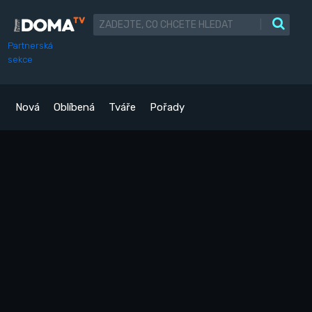
|
Partnerská
sekce
Nová
Oblíbená
Tváře
Pořady