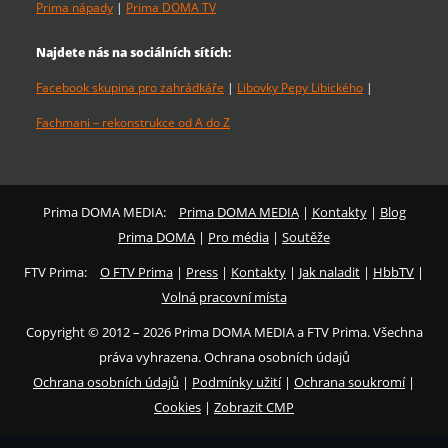
Prima nápady
|
Prima DOMA TV
Najdete nás na sociálních sítích:
Facebook skupina pro zahrádkáře
|
Libovky Pepy Libického
|
Fachmani – rekonstrukce od A do Z
Prima DOMA MEDIA:
Prima DOMA MEDIA
|
Kontakty
|
Blog
Prima DOMA
|
Pro média
|
Soutěže
FTV Prima:
O FTV Prima
|
Press
|
Kontakty
|
Jak naladit
|
HbbTV
|
Volná pracovní místa
Copyright © 2012 – 2026 Prima DOMA MEDIA a FTV Prima. Všechna
práva vyhrazena. Ochrana osobních údajů
Ochrana osobních údajů
|
Podmínky užití
|
Ochrana soukromí
|
Cookies
|
Zobrazit CMP