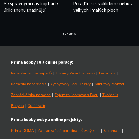
Se správnými nástroji bude
Poraďte si s s úklidem sněhu z
úklid sněhu snadnější
velkých i malých ploch
reklama
Prima hobby TV a online pořady:
Receptář prima nápadů
|
Libovky Pepy Libického
|
Fachmani
|
Řemeslo nenahradíš
|
Vychytávky Ládi Hrušky
|
Minutový manžel
|
Zahrádkářská poradna
|
Tajemství domova s Evou
|
Tvoření s
Rooyou
|
Stačí začít
Prima hobby weby a online projekty:
Prima DOMA
|
Zahrádkářská poradna
|
Český kutil
|
Fachmani
|