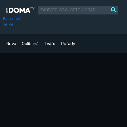
|
Partnerská
sekce
Nová
Oblíbená
Tváře
Pořady