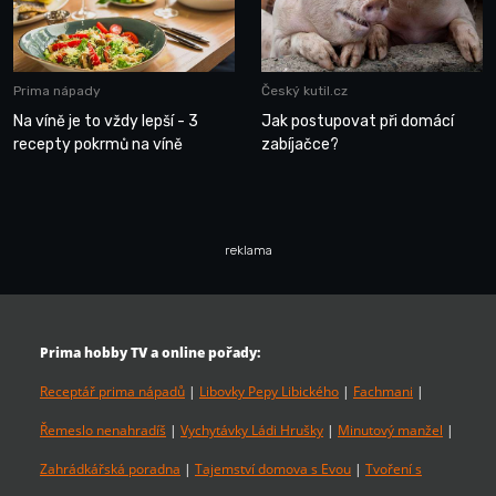
Prima nápady
Český kutil.cz
Na víně je to vždy lepší - 3
Jak postupovat při domácí
recepty pokrmů na víně
zabíjačce?
reklama
Prima hobby TV a online pořady:
Receptář prima nápadů
|
Libovky Pepy Libického
|
Fachmani
|
Řemeslo nenahradíš
|
Vychytávky Ládi Hrušky
|
Minutový manžel
|
Zahrádkářská poradna
|
Tajemství domova s Evou
|
Tvoření s