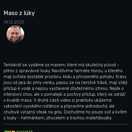
Maso z lúky
14.12.2025
Tentokrát se vydáme za masem, které má skutečný původ –
přímo z opravdové louky. Navštívíme farmáře Honzu, u kterého
mají zvířata dostatek prostoru, klidu a přirozeného pohybu. Krávy
jsou od jara do zimy venku, pasou se na čerstvé trávě, mají stálý
přístup k vodě a nejsou vystavené zbytečnému stresu. Nejde o
intenzivní chov, ale o pomalejší a poctivý přístup, který se odráží
v kvalitě masa. V druhé části videa si prakticky ukážeme
vykostění vysokého roštěnce a připravíme jednoduchý, ale
chuťově výrazný steak na grilu. Dochutíme ho pouze solí a kvítím
z louky – heřmánkem, jitrocelem a trochou mateřídoušky.