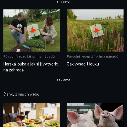
reklama
Původní receptář prima nápadů
Původní receptář prima nápadů
Horská louka a jak si ji vytvořit
Jak vysadit louku
na zahradě
reklama
Články z našich webů