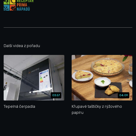
Další videa z pořadu
03:57
04:09
Tepelná čerpadla
Křupavé taštičky z rýžového
papíru