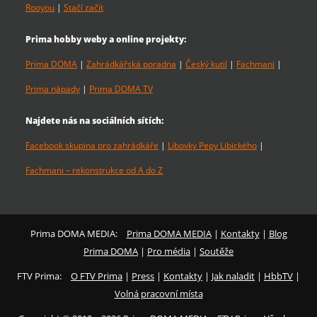
Rooyou
|
Stačí začít
Prima hobby weby a online projekty:
Prima DOMA
|
Zahrádkářská poradna
|
Český kutil
|
Fachmani
|
Prima nápady
|
Prima DOMA TV
Najdete nás na sociálních sítích:
Facebook skupina pro zahrádkáře
|
Libovky Pepy Libického
|
Fachmani – rekonstrukce od A do Z
Prima DOMA MEDIA:
Prima DOMA MEDIA
|
Kontakty
|
Blog
Prima DOMA
|
Pro média
|
Soutěže
FTV Prima:
O FTV Prima
|
Press
|
Kontakty
|
Jak naladit
|
HbbTV
|
Volná pracovní místa