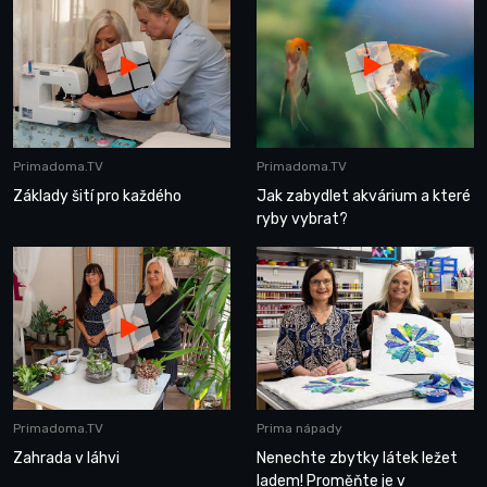
Primadoma.TV
Primadoma.TV
Základy šití pro každého
Jak zabydlet akvárium a které
ryby vybrat?
Primadoma.TV
Prima nápady
Zahrada v láhvi
Nenechte zbytky látek ležet
ladem! Proměňte je v