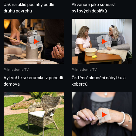
Jak na úklid podlahy podle
Akvárium jako součást
druhu povrchu
bytových doplňků
Primadoma.TV
Primadoma.TV
Vytvořte si keramiku z pohodlí
Čistění čalounění nábytku a
domova
koberců