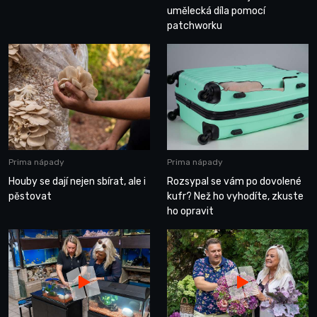
umělecká díla pomocí
patchworku
Prima nápady
Prima nápady
Houby se dají nejen sbírat, ale i
Rozsypal se vám po dovolené
pěstovat
kufr? Než ho vyhodíte, zkuste
ho opravit