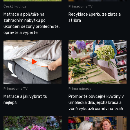
Český kutil.cz
Primadoma.TV
Matrace a polštáře na
Recyklace šperků ze zlata a
zahradním nábytku po
stříbra
ukončení sezóny prohlédněte,
opravte a vyperte
Primadoma.TV
Prima nápady
Matrace a jak vybrat tu
Proměňte obyčejné květiny v
nejlepší
umělecká díla, jejichž krása a
vůně vykouzlí úsměv na tváři