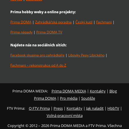
Prima hobby weby a online projekty:
Prima DOMA
|
Zahrádkářská poradna
|
Český kutil
|
Fachmani
|
Prima nápady
|
Prima DOMA TV
Najdete nás na sociálních sítích:
Facebook skupina pro zahrádkáře
|
Libovky Pepy Libického
|
Fachmani – rekonstrukce od A do Z
Prima DOMA MEDIA:
Prima DOMA MEDIA
|
Kontakty
|
Blog
Prima DOMA
|
Pro média
|
Soutěže
FTV Prima:
O FTV Prima
|
Press
|
Kontakty
|
Jak naladit
|
HbbTV
|
Volná pracovní místa
Copyright © 2012 – 2026 Prima DOMA MEDIA a FTV Prima. Všechna