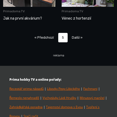
Primadoma.TV
Primadoma.TV
Jak na první akvárium?
Věnec z hortenzií
« Předchozí
5
Další »
reklama
Prima hobby TV a online pořady:
Receptář prima nápadů
|
Libovky Pepy Libického
|
Fachmani
|
Řemeslo nenahradíš
|
Vychytávky Ládi Hrušky
|
Minutový manžel
|
Zahrádkářská poradna
|
Tajemství domova s Evou
|
Tvoření s
Rooyou
|
Stačí začít