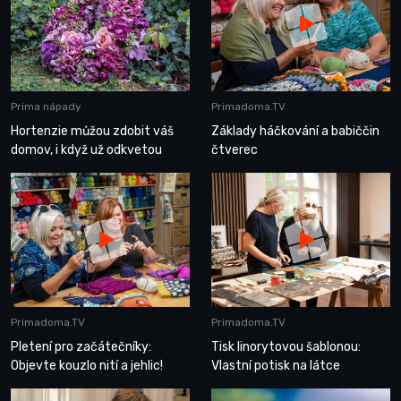
Prima nápady
Primadoma.TV
Hortenzie můžou zdobit váš
Základy háčkování a babiččin
domov, i když už odkvetou
čtverec
Primadoma.TV
Primadoma.TV
Pletení pro začátečníky:
Tisk linorytovou šablonou:
Objevte kouzlo nití a jehlic!
Vlastní potisk na látce