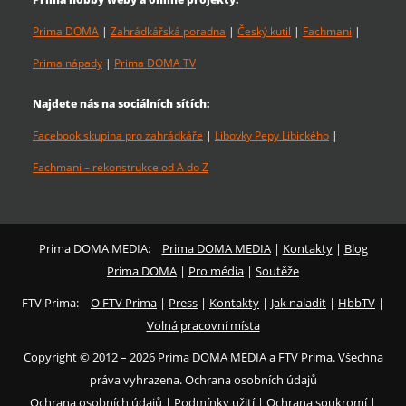
Prima DOMA
|
Zahrádkářská poradna
|
Český kutil
|
Fachmani
|
Prima nápady
|
Prima DOMA TV
Najdete nás na sociálních sítích:
Facebook skupina pro zahrádkáře
|
Libovky Pepy Libického
|
Fachmani – rekonstrukce od A do Z
Prima DOMA MEDIA:
Prima DOMA MEDIA
|
Kontakty
|
Blog
Prima DOMA
|
Pro média
|
Soutěže
FTV Prima:
O FTV Prima
|
Press
|
Kontakty
|
Jak naladit
|
HbbTV
|
Volná pracovní místa
Copyright © 2012 – 2026 Prima DOMA MEDIA a FTV Prima. Všechna
práva vyhrazena. Ochrana osobních údajů
Ochrana osobních údajů
|
Podmínky užití
|
Ochrana soukromí
|