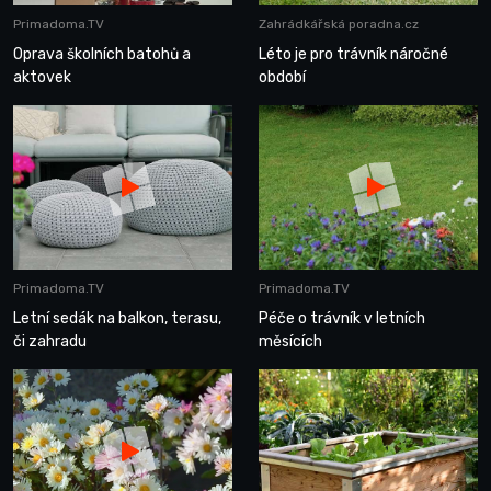
Primadoma.TV
Zahrádkářská poradna.cz
Oprava školních batohů a
Léto je pro trávník náročné
aktovek
období
Primadoma.TV
Primadoma.TV
Letní sedák na balkon, terasu,
Péče o trávník v letních
či zahradu
měsících