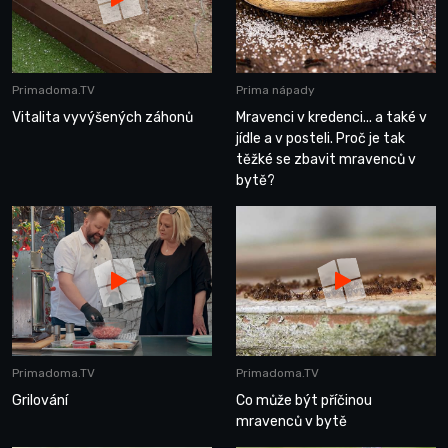
Primadoma.TV
Prima nápady
Vitalita vyvýšených záhonů
Mravenci v kredenci... a také v
jídle a v posteli. Proč je tak
těžké se zbavit mravenců v
bytě?
Primadoma.TV
Primadoma.TV
Grilování
Co může být příčinou
mravenců v bytě