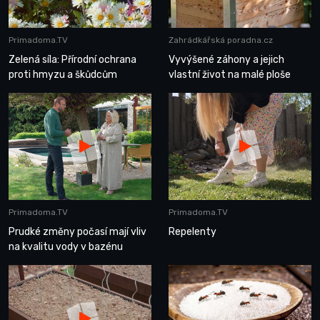
Primadoma.TV
Zahrádkářská poradna.cz
Zelená síla: Přírodní ochrana
Vyvýšené záhony a jejich
proti hmyzu a škůdcům
vlastní život na malé ploše
Primadoma.TV
Primadoma.TV
Prudké změny počasí mají vliv
Repelenty
na kvalitu vody v bazénu