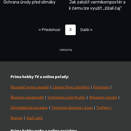
Ochrana úrody před slimáky
Jak založit vermikompostér a
k čemu lze využít „žížalí čaj“
« Předchozí
3
Další »
reklama
Prima hobby TV a online pořady:
Receptář prima nápadů
|
Libovky Pepy Libického
|
Fachmani
|
Řemeslo nenahradíš
|
Vychytávky Ládi Hrušky
|
Minutový manžel
|
Zahrádkářská poradna
|
Tajemství domova s Evou
|
Tvoření s
Rooyou
|
Stačí začít
Prima hobby weby a online projekty: