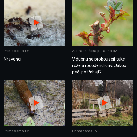
Primadoma.TV
Zahrádkářská poradna.cz
Mravenci
V dubnu se probouzejí také
růže a rododendrony. Jakou
péči potřebují?
Primadoma.TV
Primadoma.TV