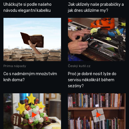
Uháčkujte si podle našeho
Jak uklízely naše prababičky a
návodu elegantní kabelku
jak dnes uklízíme my?
Prima nápady
Český kutil.cz
Co s nadměrným množstvím
Proč je dobré nosit lyže do
knih doma?
servisu několikrát během
sezóny?