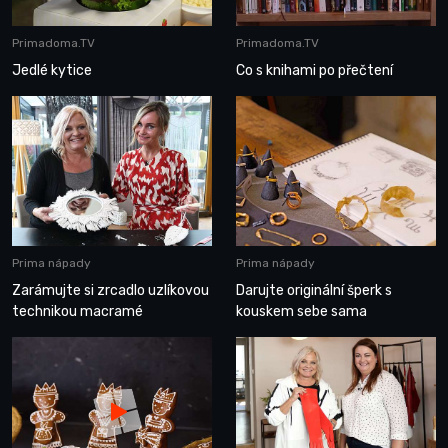
Primadoma.TV
Primadoma.TV
Jedlé kytice
Co s knihami po přečtení
Prima nápady
Prima nápady
Zarámujte si zrcadlo uzlíkovou
Darujte originální šperk s
technikou macramé
kouskem sebe sama