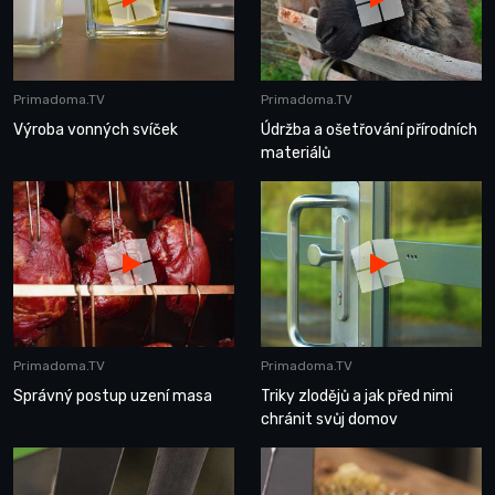
Primadoma.TV
Primadoma.TV
Výroba vonných svíček
Údržba a ošetřování přírodních
materiálů
Primadoma.TV
Primadoma.TV
Správný postup uzení masa
Triky zlodějů a jak před nimi
chránit svůj domov