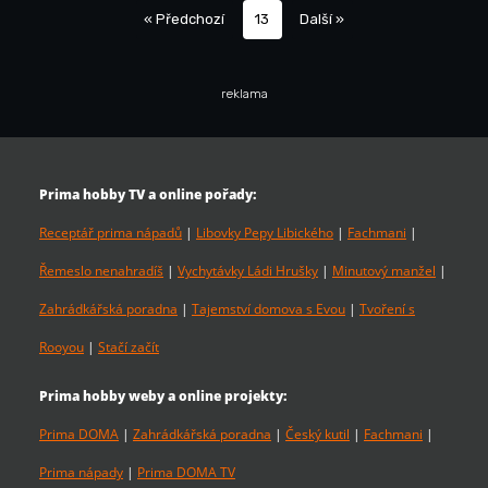
« Předchozí
13
Další »
reklama
Prima hobby TV a online pořady:
Receptář prima nápadů
|
Libovky Pepy Libického
|
Fachmani
|
Řemeslo nenahradíš
|
Vychytávky Ládi Hrušky
|
Minutový manžel
|
Zahrádkářská poradna
|
Tajemství domova s Evou
|
Tvoření s
Rooyou
|
Stačí začít
Prima hobby weby a online projekty:
Prima DOMA
|
Zahrádkářská poradna
|
Český kutil
|
Fachmani
|
Prima nápady
|
Prima DOMA TV