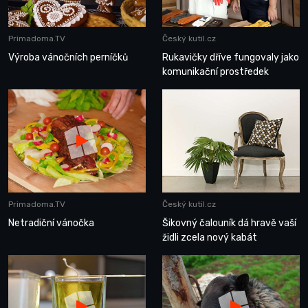
Primadoma.TV
Český kutil.cz
Výroba vánočních perníčků
Rukavičky dříve fungovaly jako
komunikační prostředek
Primadoma.TV
Český kutil.cz
Netradiční vánočka
Šikovný čalouník dá hravě vaší
židli zcela nový kabát