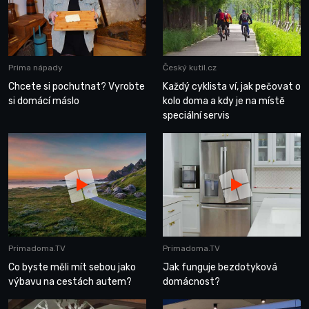
Prima nápady
Český kutil.cz
Chcete si pochutnat? Vyrobte
Každý cyklista ví, jak pečovat o
si domácí máslo
kolo doma a kdy je na místě
speciální servis
Primadoma.TV
Primadoma.TV
Co byste měli mít sebou jako
Jak funguje bezdotyková
výbavu na cestách autem?
domácnost?