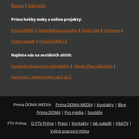
Rooyou
|
Stačí začít
Prima hobby weby a online projekty:
Prima DOMA
|
Zahrádkářská poradna
|
Český kutil
|
Fachmani
|
Prima nápady
|
Prima DOMA TV
Najdete nás na sociálních sítích:
Facebook skupina pro zahrádkáře
|
Libovky Pepy Libického
|
Fachmani – rekonstrukce od A do Z
Prima DOMA MEDIA:
Prima DOMA MEDIA
|
Kontakty
|
Blog
Prima DOMA
|
Pro média
|
Soutěže
FTV Prima:
O FTV Prima
|
Press
|
Kontakty
|
Jak naladit
|
HbbTV
|
Volná pracovní místa