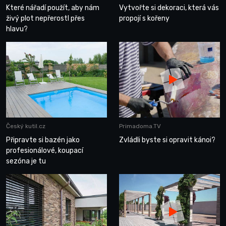
Které nářadí použít, aby nám
Vytvořte si dekoraci, která vás
živý plot nepřerostl přes
propojí s kořeny
hlavu?
Český kutil.cz
Primadoma.TV
Připravte si bazén jako
Zvládli byste si opravit kánoi?
profesionálové, koupací
sezóna je tu