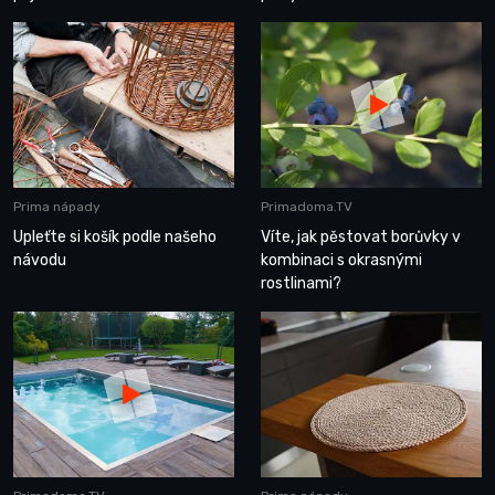
Prima nápady
Primadoma.TV
Upleťte si košík podle našeho
Víte, jak pěstovat borůvky v
návodu
kombinaci s okrasnými
rostlinami?