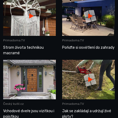
Primadoma.TV
Primadoma.TV
Strom života technikou
Pořiďte si osvětlení do zahrady
macramé
Český kutil.cz
Primadoma.TV
Vchodové dveře jsou vizitkou i
Jak se zakládají a udržují živé
pojistkou
ploty?