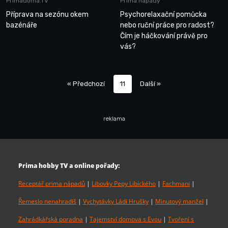
Primadoma.TV
Prima nápady
Příprava na sezónu okem
Psychorelaxační pomůcka
bazénáře
nebo ruční práce pro radost?
Čím je háčkování právě pro
vás?
« Předchozí
11
Další »
reklama
Prima hobby TV a online pořady:
Receptář prima nápadů
|
Libovky Pepy Libického
|
Fachmani
|
Řemeslo nenahradíš
|
Vychytávky Ládi Hrušky
|
Minutový manžel
|
Zahrádkářská poradna
|
Tajemství domova s Evou
|
Tvoření s