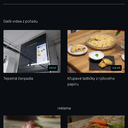
Další videa z pořadu
03:57
04:09
Tepelná čerpadla
Křupavé taštičky z rýžového
papíru
reklama