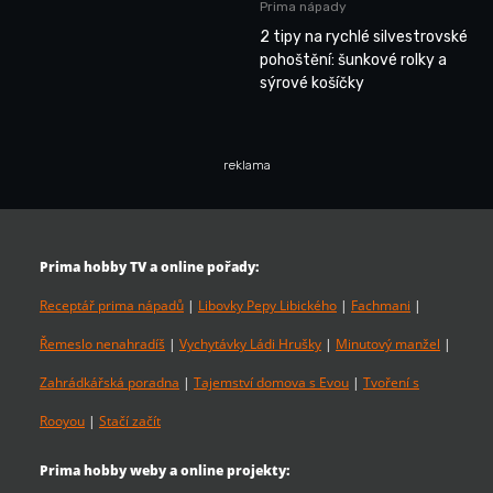
Prima nápady
2 tipy na rychlé silvestrovské
pohoštění: šunkové rolky a
sýrové košíčky
reklama
Prima hobby TV a online pořady:
Receptář prima nápadů
|
Libovky Pepy Libického
|
Fachmani
|
Řemeslo nenahradíš
|
Vychytávky Ládi Hrušky
|
Minutový manžel
|
Zahrádkářská poradna
|
Tajemství domova s Evou
|
Tvoření s
Rooyou
|
Stačí začít
Prima hobby weby a online projekty: