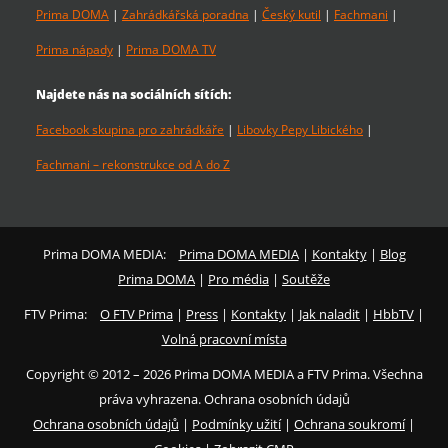
Prima DOMA
|
Zahrádkářská poradna
|
Český kutil
|
Fachmani
|
Prima nápady
|
Prima DOMA TV
Najdete nás na sociálních sítích:
Facebook skupina pro zahrádkáře
|
Libovky Pepy Libického
|
Fachmani – rekonstrukce od A do Z
Prima DOMA MEDIA:
Prima DOMA MEDIA
|
Kontakty
|
Blog
Prima DOMA
|
Pro média
|
Soutěže
FTV Prima:
O FTV Prima
|
Press
|
Kontakty
|
Jak naladit
|
HbbTV
|
Volná pracovní místa
Copyright © 2012 – 2026 Prima DOMA MEDIA a FTV Prima. Všechna
práva vyhrazena. Ochrana osobních údajů
Ochrana osobních údajů
|
Podmínky užití
|
Ochrana soukromí
|