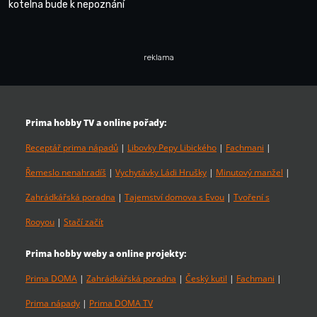
kotelna bude k nepoznání
reklama
Prima hobby TV a online pořady:
Receptář prima nápadů
|
Libovky Pepy Libického
|
Fachmani
|
Řemeslo nenahradíš
|
Vychytávky Ládi Hrušky
|
Minutový manžel
|
Zahrádkářská poradna
|
Tajemství domova s Evou
|
Tvoření s
Rooyou
|
Stačí začít
Prima hobby weby a online projekty:
Prima DOMA
|
Zahrádkářská poradna
|
Český kutil
|
Fachmani
|
Prima nápady
|
Prima DOMA TV