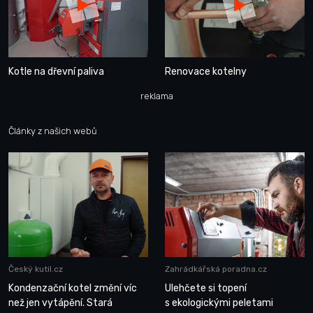
Kotle na dřevní paliva
Renovace kotelny
reklama
Články z našich webů
Český kutil.cz
Zahrádkářská poradna.cz
Kondenzační kotel změní víc
Ulehčete si topení
než jen vytápění. Stará
s ekologickými peletami