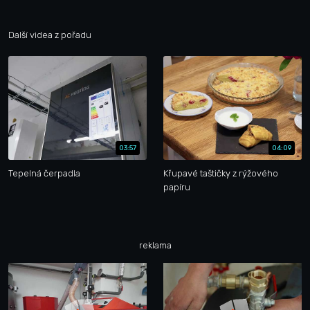
Další videa z pořadu
03:57
04:09
Tepelná čerpadla
Křupavé taštičky z rýžového
papíru
reklama