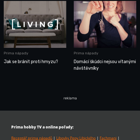
Prima nápady
Prima nápady
Jak se bránit proti hmyzu?
Domácí škůdci nejsou vítanými
návštěvníky
reklama
Prima hobby TV a online pořady:
Receptář prima nápadů
|
Libovky Pepy Libického
|
Fachmani
|