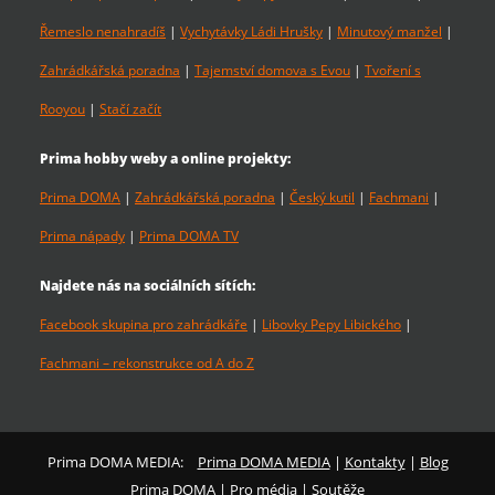
Řemeslo nenahradíš
|
Vychytávky Ládi Hrušky
|
Minutový manžel
|
Zahrádkářská poradna
|
Tajemství domova s Evou
|
Tvoření s
Rooyou
|
Stačí začít
Prima hobby weby a online projekty:
Prima DOMA
|
Zahrádkářská poradna
|
Český kutil
|
Fachmani
|
Prima nápady
|
Prima DOMA TV
Najdete nás na sociálních sítích:
Facebook skupina pro zahrádkáře
|
Libovky Pepy Libického
|
Fachmani – rekonstrukce od A do Z
Prima DOMA MEDIA:
Prima DOMA MEDIA
|
Kontakty
|
Blog
Prima DOMA
|
Pro média
|
Soutěže