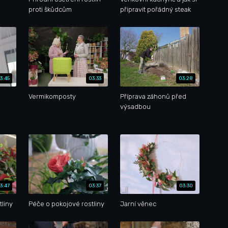
proti škůdcům
připravit pořádný steak
3:45
03:33
03:28
Vermikomposty
Příprava záhonů před
výsadbou
3:47
03:37
03:30
tliny
Péče o pokojové rostliny
Jarní věnec