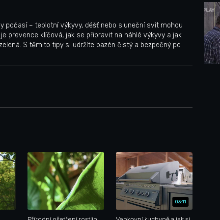
ny počasí – teplotní výkyvy, déšť nebo sluneční svit mohou
je prevence klíčová, jak se připravit na náhlé výkyvy a jak
lená. S těmito tipy si udržíte bazén čistý a bezpečný po
03:11
Přírodní ošetření rostlin
Venkovní kuchyně a jak si