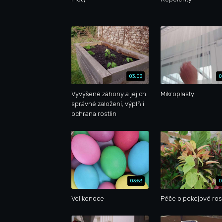
03:03
0
Vyvýšené záhony a jejich
Mikroplasty
správné založení, výplň i
ochrana rostlin
03:53
0
Velikonoce
Péče o pokojové ros