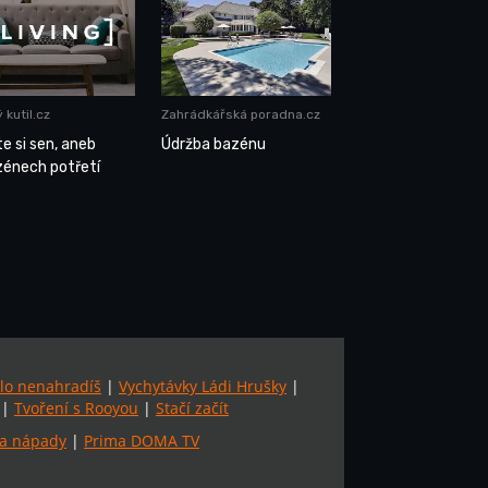
 kutil.cz
Zahrádkářská poradna.cz
e si sen, aneb
Údržba bazénu
zénech potřetí
lo nenahradíš
|
Vychytávky Ládi Hrušky
|
|
Tvoření s Rooyou
|
Stačí začít
a nápady
|
Prima DOMA TV