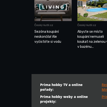
Český kutil.cz
Český kutil.cz
Sezóna koupání
Abyste se místo
neskončila! Ale
koupání nemuseli
vyčistěte si vodu
koukat na zelenou
v bazénu...
Prima hobby TV a online
Re
pořady:
Min
Prima hobby weby a online
Pr
projekty: