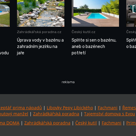
Zahrádkářská poradna.cz
Český kutil.cz
Český
Úprava vody v bazénu a
Splňte si sen o bazénu,
Splňt
zahradním jezírku na
aneb o bazénech
o ba
 vodu
jaře
potřetí
reklama
ceptář prima nápadů
|
Libovky Pepy Libického
|
Fachmani
|
Řemes
utový manžel
|
Zahrádkářská poradna
|
Tajemství domova s Evou
ima DOMA
|
Zahrádkářská poradna
|
Český kutil
|
Fachmani
|
Prim