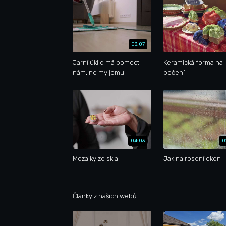
03:07
Jarní úklid má pomoct
Keramická forma na
nám, ne my jemu
pečení
04:03
0
Mozaiky ze skla
Jak na rosení oken
Články z našich webů