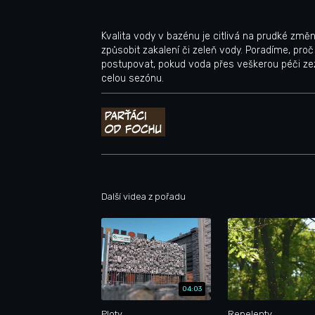
Kvalita vody v bazénu je citlivá na prudké změ
způsobit zakalení či zeleň vody. Poradíme, proč 
postupovat, pokud voda přes veškerou péči zeze
celou sezónu.
Další videa z pořadu
04:03
Ploty
Repelenty