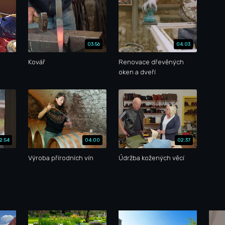
03:56
04:03
Kovář
Renovace dřevěných
oken a dveří
2:54
04:00
02:37
Výroba přírodních vín
Údržba kožených věcí