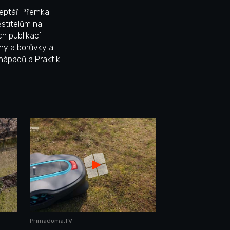
ceptář Přemka
stitelům na
h publikací
iny a borůvky a
nápadů a Praktik.
Primadoma.TV