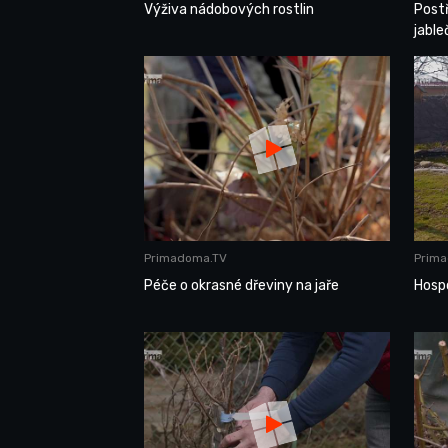
Výživa nádobových rostlin
Postř
jabl
Primadoma.TV
Prim
Péče o okrasné dřeviny na jaře
Hosp