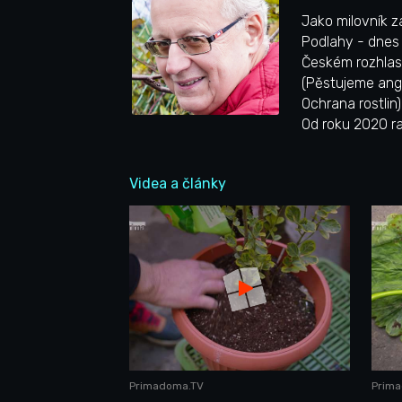
Jako milovník z
Podlahy - dnes
Českém rozhlase
(Pěstujeme angr
Ochrana rostlin
Od roku 2020 ra
Videa a články
Primadoma.TV
Prim