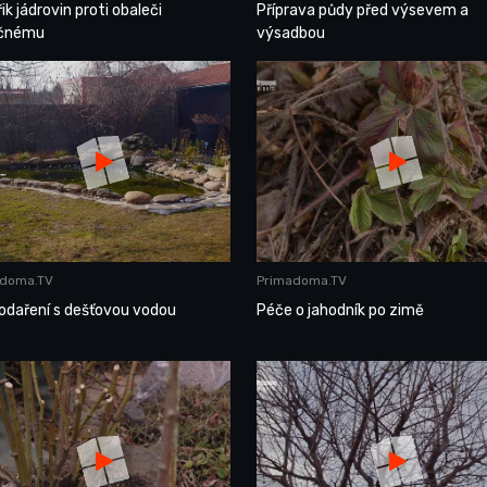
ik jádrovin proti obaleči
Příprava půdy před výsevem a
ečnému
výsadbou
adoma.TV
Primadoma.TV
odaření s dešťovou vodou
Péče o jahodník po zimě