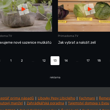
adoma.TV
Primadoma.TV
ravujeme nové sazenice muškátů
Jak vybrat a naložit zelí
‹
1
2
...
12
13
14
...
17
18
reklama
ceptář prima nápadů
|
Libovky Pepy Libického
|
Fachmani
|
Řemes
utový manžel
|
Zahrádkářská poradna
|
Tajemství domova s Evou