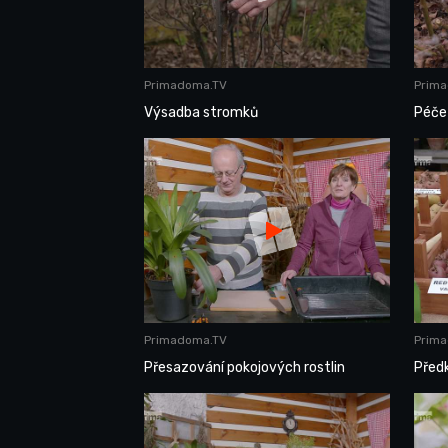
Primadoma.TV
Prim
Výsadba stromků
Péče 
Primadoma.TV
Prim
Přesazování pokojových rostlin
Před