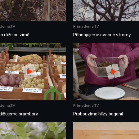
adoma.TV
Primadoma.TV
o růže po zimě
Přihnojujeme ovocné stromy
adoma.TV
Primadoma.TV
kličujeme brambory
Probouzíme hlízy begonií