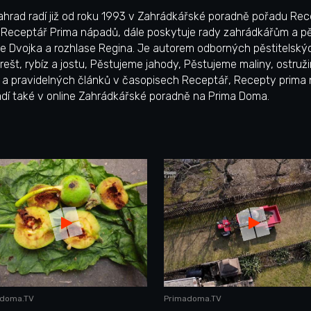
ahrad radí již od roku 1993 v Zahrádkářské poradně pořadu Re
 Receptář Prima nápadů, dále poskytuje rady zahrádkářům a pě
 Dvojka a rozhlase Regina. Je autorem odborných pěstitelskýc
ešt, rybíz a jostu, Pěstujeme jahody, Pěstujeme maliny, ostruž
) a pravidelných článků v časopisech Receptář, Recepty prima 
dí také v online Zahrádkářské poradně na Prima Doma.
adoma.TV
Primadoma.TV