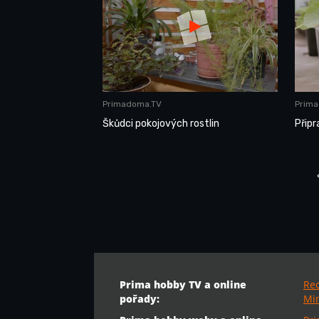
Primadoma.TV
Prim
Škůdci pokojových rostlin
Přip
Prima hobby TV a online
Re
pořady:
Min