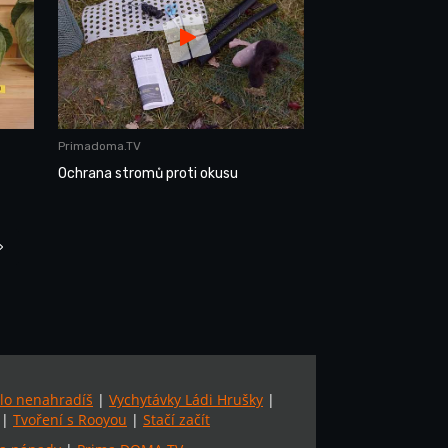
Primadoma.TV
Ochrana stromů proti okusu
›
lo nenahradíš
|
Vychytávky Ládi Hrušky
|
|
Tvoření s Rooyou
|
Stačí začít