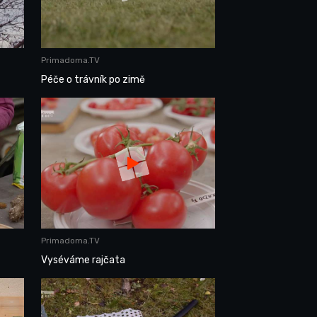
Primadoma.TV
Péče o trávník po zimě
Primadoma.TV
Vyséváme rajčata